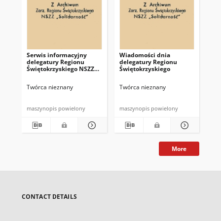
Serwis informacyjny
Wiadomości dnia
Uc
delegatury Regionu
delegatury Regionu
Re
Świętokrzyskiego NSZZ
Świętokrzyskiego
Św
"Solidarność"
"So
z d
Twórca nieznany
Twórca nieznany
Twó
maszynopis powielony
maszynopis powielony
mas
More
CONTACT DETAILS