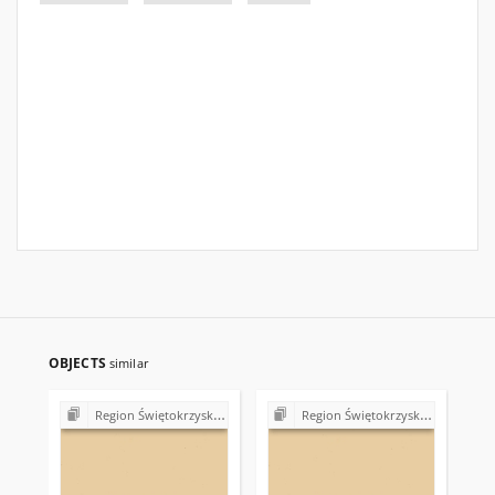
OBJECTS
similar
Region Świętokrzyski NSZZ "Solidarność". Delegatura Starachowice
Region Świętokrzyski NSZZ "Solidarność". Delegatura Starachowice