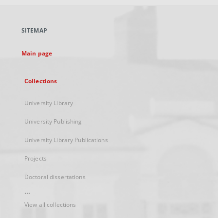
open
in
a
SITEMAP
new
tab
Main page
Collections
University Library
University Publishing
University Library Publications
Projects
Doctoral dissertations
...
View all collections