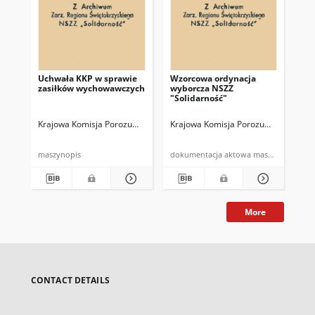
Uchwała KKP w sprawie
Wzorcowa ordynacja
[Te
zasiłków wychowawczych
wyborcza NSZZ
14
"Solidarność"
Bi
Krajowa Komisja Porozumiewawcza NSZZ "Solidarnosć"
Krajowa Komisja Porozumiewawcza N
Kra
maszynopis
dokumentacja aktowa maszynopi
More
CONTACT DETAILS