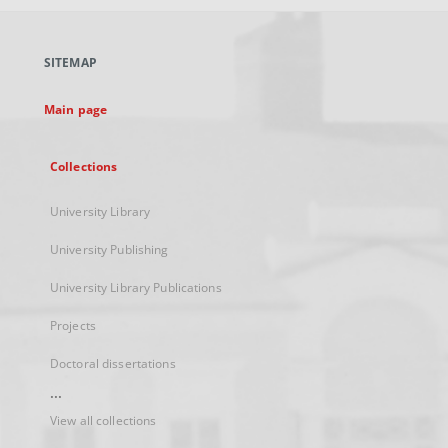
open
in
a
SITEMAP
new
tab
Main page
Collections
University Library
University Publishing
University Library Publications
Projects
Doctoral dissertations
...
View all collections