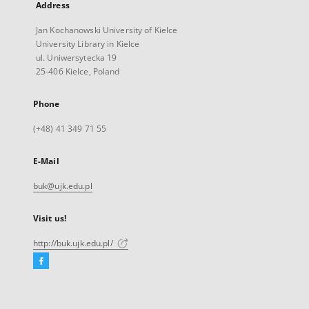
Address
Jan Kochanowski University of Kielce
University Library in Kielce
ul. Uniwersytecka 19
25-406 Kielce, Poland
Phone
(+48) 41 349 71 55
E-Mail
buk@ujk.edu.pl
Visit us!
http://buk.ujk.edu.pl/
Facebook
External
link,
will