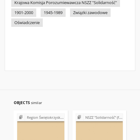
Krajowa Komisja Porozumiewawcza NSZZ "Solidarność"
1901-2000
1945-1989
Związki zawodowe
Oświadczenie
OBJECTS
similar
Region Świętokrzyski NSZZ "Solidarność". Delegatura Ostrowiec Świętokrzyski (1980-1981)
NSZZ "Solidarność" (formalno-prawne podstawy działalności)