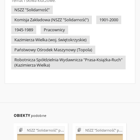
Temat i słowa kluczowe:
NSZZ "Solidarność"
Komisja Zakładowa (NSZZ "Solidarność")
1901-2000
1945-1989
Pracownicy
Kazimierza Wielka (woj. świętokrzyskie)
Państwowy Ośrodek Maszynowy (Topola)
Robotnicza Spółdzielnia Wydawnicza "Prasa-Książka-Ruch"
(Kazimierza Wielka)
OBIEKTY
podobne
NSZZ "Solidarność" przy Państwowym Ośrodku Maszynowym w Topoli
NSZZ "Solidarność" przy Państwowym Ośrodku Maszynowym w Topoli