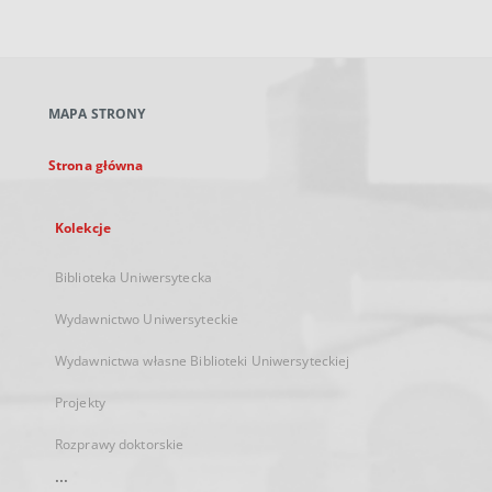
zewnętrzny,
otworzy
się
w
nowej
MAPA STRONY
karcie
Strona główna
Kolekcje
Biblioteka Uniwersytecka
Wydawnictwo Uniwersyteckie
Wydawnictwa własne Biblioteki Uniwersyteckiej
Projekty
Rozprawy doktorskie
...