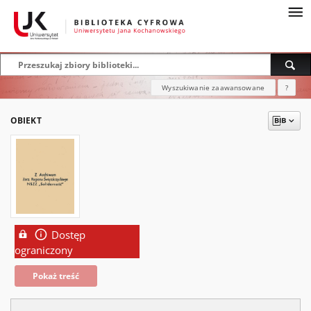
Wyszukiwanie zaawansowane
?
OBIEKT
Dostęp
ograniczony
Pokaż treść