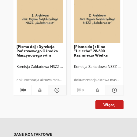
[Pismo do] : Dyrekcja
[Pismo do ] : Kino
Państwowego Ośrodka
"Uciecha" 28-500
Maszynowego w/m
Kazimierza Wielka
Komisja Zakładowa NSZZ "Solidarność" w POM Topola
Komisja Zakładowa NSZZ "Solidarno
dokumentacja aktowa maszynopis
dokumentacja aktowa maszynopis
Więcej
DANE KONTAKTOWE