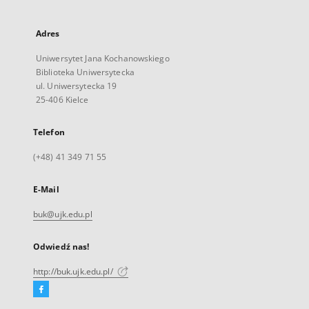
Adres
Uniwersytet Jana Kochanowskiego
Biblioteka Uniwersytecka
ul. Uniwersytecka 19
25-406 Kielce
Telefon
(+48) 41 349 71 55
E-Mail
buk@ujk.edu.pl
Odwiedź nas!
http://buk.ujk.edu.pl/
Facebook
Link