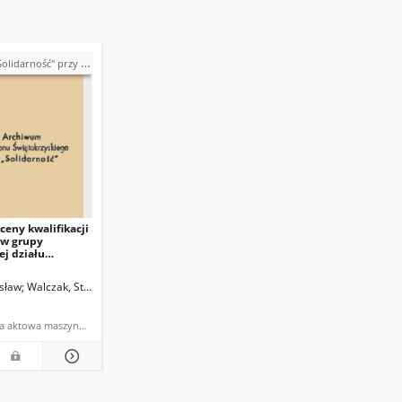
 przy Państwowym Ośrodku Maszynowym w Topoli
oceny kwalifikacji
w grupy
j działu
no-montażowego
sław
Walczak, Stanisław
Minior, Józef
dokumentacja aktowa maszynopis