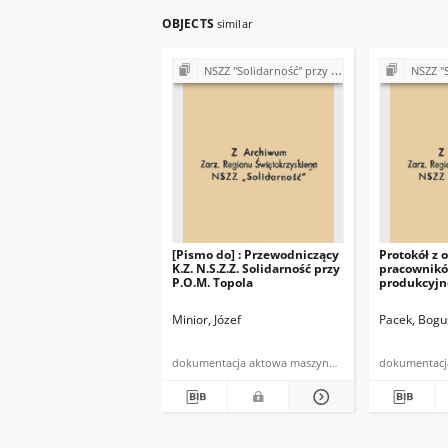
OBJECTS
similar
NSZZ "Solidarność" przy Państwowym Ośrodku Maszynowym w Topoli
NSZZ "Solidarność"
[Pismo do] : Przewodniczący
Protokół z 
K.Z. N.S.Z.Z. Solidarność przy
pracownikó
P.O.M. Topola
produkcyjne
instalacyj
Minior, Józef
Pacek, Bogu
dokumentacja aktowa maszynopis