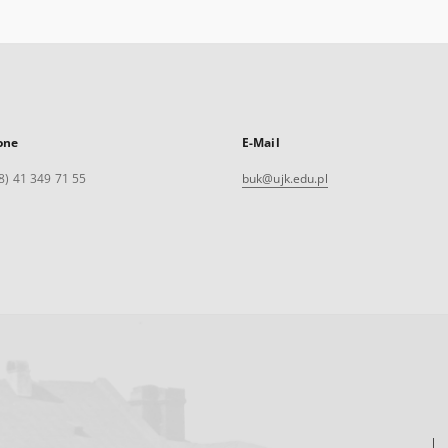
one
E-Mail
8) 41 349 71 55
buk@ujk.edu.pl