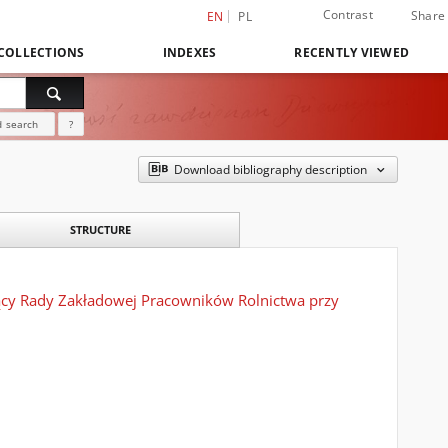
Contrast
Share
EN
PL
COLLECTIONS
INDEXES
RECENTLY VIEWED
 search
?
Download bibliography description
STRUCTURE
ący Rady Zakładowej Pracowników Rolnictwa przy