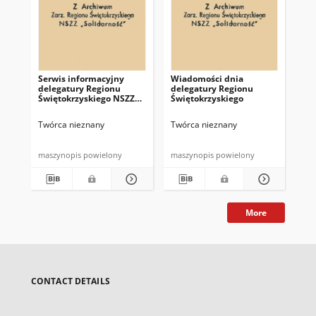
Serwis informacyjny
Wiadomości dnia
Uc
delegatury Regionu
delegatury Regionu
Re
Świętokrzyskiego NSZZ
Świętokrzyskiego
Św
"Solidarność"
"So
z d
Twórca nieznany
Twórca nieznany
Twó
maszynopis powielony
maszynopis powielony
mas
More
CONTACT DETAILS