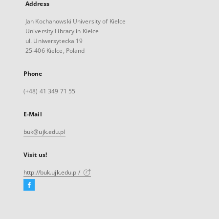
Address
Jan Kochanowski University of Kielce
University Library in Kielce
ul. Uniwersytecka 19
25-406 Kielce, Poland
Phone
(+48) 41 349 71 55
E-Mail
buk@ujk.edu.pl
Visit us!
http://buk.ujk.edu.pl/
Facebook
External
link,
will