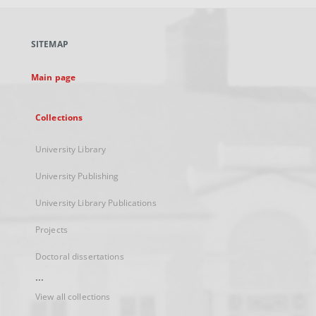
open
in
a
SITEMAP
new
tab
Main page
Collections
University Library
University Publishing
University Library Publications
Projects
Doctoral dissertations
...
View all collections