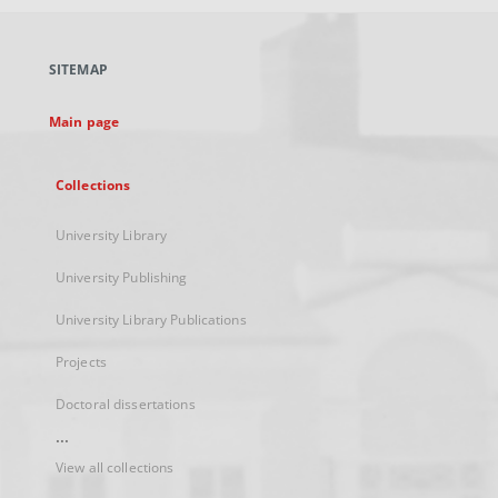
open
in
a
SITEMAP
new
tab
Main page
Collections
University Library
University Publishing
University Library Publications
Projects
Doctoral dissertations
...
View all collections