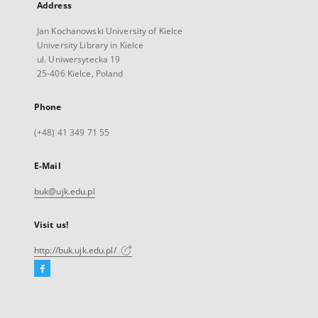
Address
Jan Kochanowski University of Kielce
University Library in Kielce
ul. Uniwersytecka 19
25-406 Kielce, Poland
Phone
(+48) 41 349 71 55
E-Mail
buk@ujk.edu.pl
Visit us!
http://buk.ujk.edu.pl/
Facebook
External
link,
will