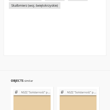
Skalbmierz (woj. świętokrzyskie)
OBJECTS
similar
NSZZ "Solidarność" przy Państwowym Ośrodku Maszynowym w Topoli
NSZZ "Solidarność" przy Państwowym Ośrodku Maszynowym w Topoli