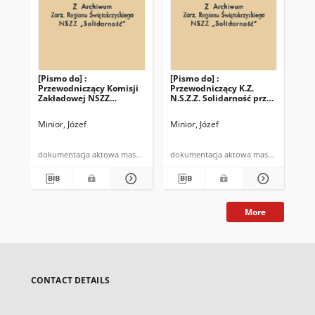
[Pismo do] :
[Pismo do] :
Przewodniczący Komisji
Przewodniczący K.Z.
Zakładowej NSZZ
N.S.Z.Z. Solidarność przy
"Solidarność"
P.O.M. Topola
Przewodniczący Rady
Minior, Józef
Minior, Józef
Zakładowej Pracowników
Rolnictwa przy POM
Topola
dokumentacja aktowa maszynopis
dokumentacja aktowa maszynopis
More
CONTACT DETAILS