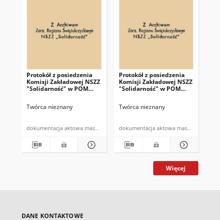
Protokół z posiedzenia
Protokół z posiedzenia
Pro
Komisji Zakładowej NSZZ
Komisji Zakładowej NSZZ
ko
"Solidarność" w POM
"Solidarność" w POM
"S
Topola […]
Topola w dniu 29.X.1981 r
Top
Twórca nieznany
Twórca nieznany
Twó
dokumentacja aktowa maszynopis
dokumentacja aktowa maszynopis
Więcej
DANE KONTAKTOWE