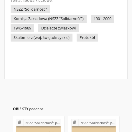
Temat i słowa kluczowe:
NSZZ "Solidarność"
Komisja Zakładowa (NSZZ "Solidarność")
1901-2000
1945-1989
Działacze związkowi
Skalbmierz (woj. świętokrzyskie)
Protokół
OBIEKTY
podobne
NSZZ "Solidarność" przy Państwowym Ośrodku Maszynowym w Topoli
NSZZ "Solidarność" przy Państwowym Ośrodku Maszynowym w Topoli