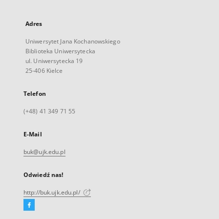
Adres
Uniwersytet Jana Kochanowskiego
Biblioteka Uniwersytecka
ul. Uniwersytecka 19
25-406 Kielce
Telefon
(+48) 41 349 71 55
E-Mail
buk@ujk.edu.pl
Odwiedź nas!
http://buk.ujk.edu.pl/
Facebook
Link