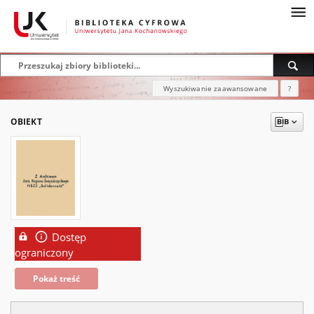
Wyszukiwanie zaawansowane
?
OBIEKT
Dostęp
ograniczony
Pokaż treść