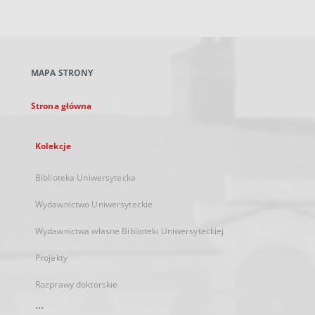
zewnętrzny,
otworzy
się
w
nowej
MAPA STRONY
karcie
Strona główna
Kolekcje
Biblioteka Uniwersytecka
Wydawnictwo Uniwersyteckie
Wydawnictwa własne Biblioteki Uniwersyteckiej
Projekty
Rozprawy doktorskie
...