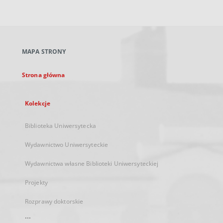
zewnętrzny,
otworzy
się
w
nowej
MAPA STRONY
karcie
Strona główna
Kolekcje
Biblioteka Uniwersytecka
Wydawnictwo Uniwersyteckie
Wydawnictwa własne Biblioteki Uniwersyteckiej
Projekty
Rozprawy doktorskie
...