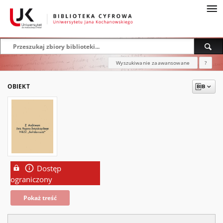
Wyszukiwanie zaawansowane
?
OBIEKT
Dostęp
ograniczony
Pokaż treść