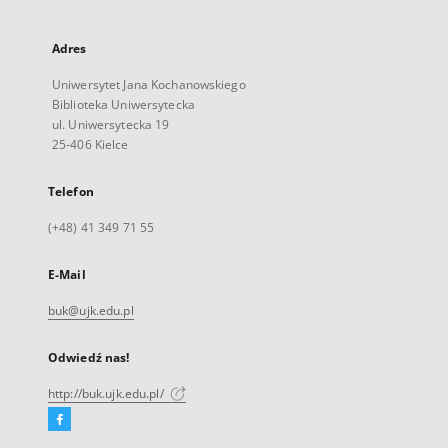
Adres
Uniwersytet Jana Kochanowskiego
Biblioteka Uniwersytecka
ul. Uniwersytecka 19
25-406 Kielce
Telefon
(+48) 41 349 71 55
E-Mail
buk@ujk.edu.pl
Odwiedź nas!
http://buk.ujk.edu.pl/
Facebook
Link