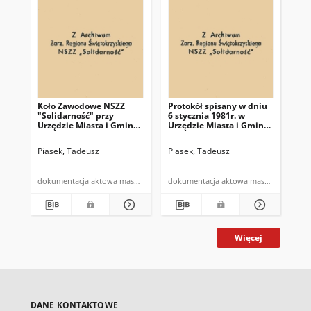
Koło Zawodowe NSZZ
Protokół spisany w dniu
Pi
"Solidarność" przy
6 stycznia 1981r. w
"S
Urzędzie Miasta i Gminy
Urzędzie Miasta i Gminy
Ma
w Miechowie w dniu 26 I
w Miechowie w sprawie
spr
1981r.
powołania Komitetu
cz
Piasek, Tadeusz
Piasek, Tadeusz
Pia
Założycielakiego NSZZ
"Solidarność"
dokumentacja aktowa maszynopis
dokumentacja aktowa maszynopis
Więcej
DANE KONTAKTOWE