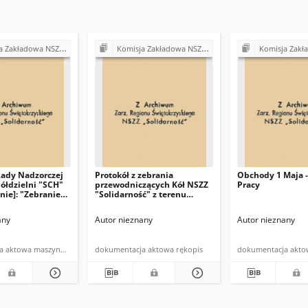
Z "Solidarność" przy Urzędzie Gminy w Bodzentynie
Komisja Zakładowa NSZZ "Solidarność" przy Urzędzie Gminy w Bodzentynie
Komisja Zakładowa NSZZ "Solidarność" prz
Rady Nadzorczej
Protokół z zebrania
Obchody 1 Maja -
ółdzielni "SCH"
przewodniczących Kół NSZZ
Pracy
nie]: "Zebranie
"Solidarność" z terenu
zacych NSZZ
gminy Bodzentyn
ść" w Bodzentynie
any
Autor nieznany
Autor nieznany
zerwca 1981 roku
dokumentacja aktowa maszynopis
dokumentacja aktowa rękopis