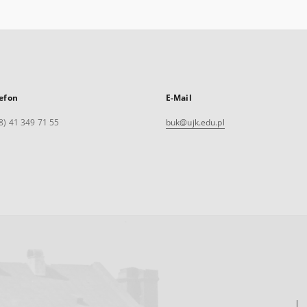
efon
E-Mail
8) 41 349 71 55
buk@ujk.edu.pl