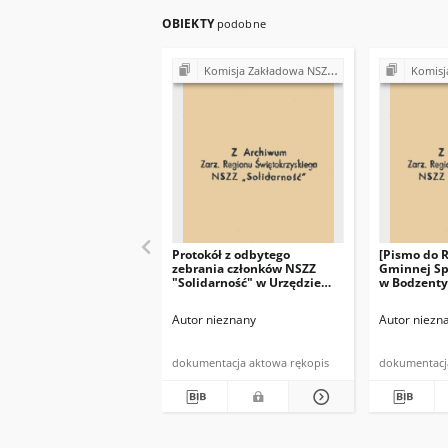
OBIEKTY
podobne
Komisja Zakładowa NSZZ "Solidarność" przy Urzędzie Gminy w Bodzentynie
Komisja Zakładowa NSZ
Protokół z odbytego
[Pismo do 
zebrania członków NSZZ
Gminnej Sp
"Solidarność" w Urzędzie
w Bodzenty
Gminy w Bodzentynie w
Przewodnic
dniu 10.07.1981 r. (…)"
"Solidarno
Autor nieznany
Autor niezn
w dniu 19 c
(…)"
dokumentacja aktowa rękopis