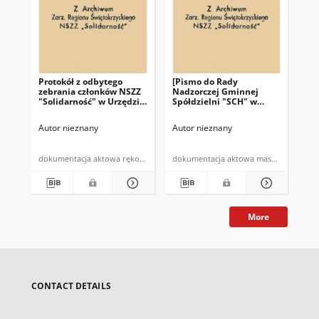
Protokół z odbytego
[Pismo do Rady
Pro
zebrania członków NSZZ
Nadzorczej Gminnej
pr
"Solidarność" w Urzędzie
Spółdzielni "SCH" w
NSZ
Gminy w Bodzentynie w
Bodzentynie]: "Zebranie
te
dniu 10.07.1981 r. (…)"
Przewodniczacych NSZZ
Autor nieznany
Autor nieznany
Aut
"Solidarność" w
Bodzentynie w dniu 19
czerwca 1981 roku (…)"
dokumentacja aktowa rękopis
dokumentacja aktowa maszynopis
More
CONTACT DETAILS