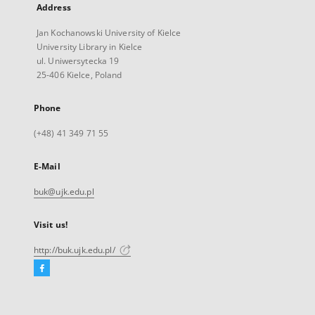
Address
Jan Kochanowski University of Kielce
University Library in Kielce
ul. Uniwersytecka 19
25-406 Kielce, Poland
Phone
(+48) 41 349 71 55
E-Mail
buk@ujk.edu.pl
Visit us!
http://buk.ujk.edu.pl/
Facebook
External
link,
will