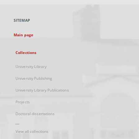
open
in
a
SITEMAP
new
tab
Main page
Collections
University Library
University Publishing
University Library Publications
Projects
Doctoral dissertations
...
View all collections