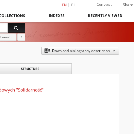
Contrast
Share
EN
PL
COLLECTIONS
INDEXES
RECENTLY VIEWED
 search
?
Download bibliography description
STRUCTURE
dowych "Solidarność"