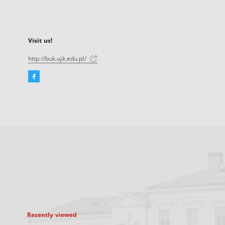
Visit us!
http://buk.ujk.edu.pl/
Facebook
External
link,
will
open
in
a
new
tab
Recently viewed