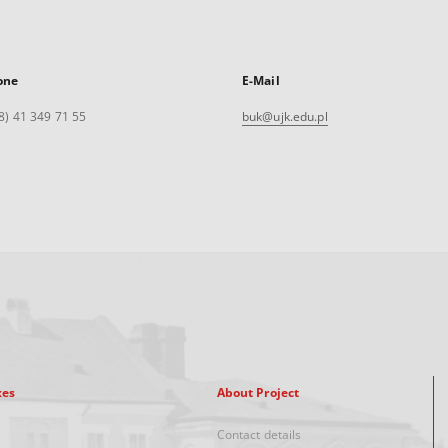
one
E-Mail
8) 41 349 71 55
buk@ujk.edu.pl
xes
About Project
Contact details