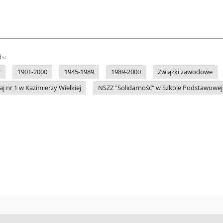
s:
"
1901-2000
1945-1989
1989-2000
Związki zawodowe
 nr 1 w Kazimierzy Wielkiej
NSZZ "Solidarność" w Szkole Podstawowej n