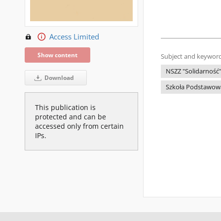
Access Limited
Show content
Subject and keyword
NSZZ "Solidarność
Download
Szkoła Podstawowaj
This publication is
protected and can be
accessed only from certain
IPs.