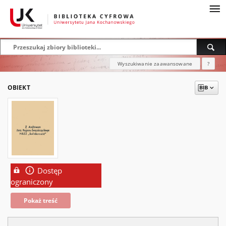
Wyszukiwanie zaawansowane
?
OBIEKT
Dostęp
ograniczony
Pokaż treść