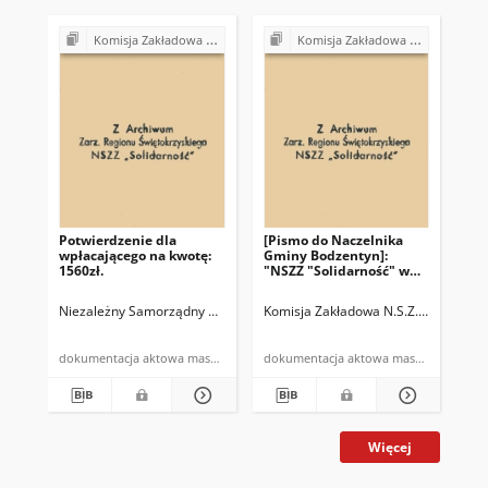
Komisja Zakładowa NSZZ "Solidarność" przy Urzędzie Gminy w Bodzentynie
Komisja Zakładowa NSZZ "Solidarność" przy Urzędzie Gminy w Bodzentynie
Potwierdzenie dla
[Pismo do Naczelnika
[P
wpłacającego na kwotę:
Gminy Bodzentyn]:
Gm
1560zł.
"NSZZ "Solidarność" w
"N
Urzędzie Gminy
Zw
Bodzentyn (…)"
"So
Niezależny Samorządny Związek Zawodowy "Solidarność" w Urzędzie
Komisja Zakładowa N.S.Z.Z. "Solida
Kom
Ur
Bo
kon
dokumentacja aktowa maszynopis
dokumentacja aktowa maszynopis
czł
Więcej