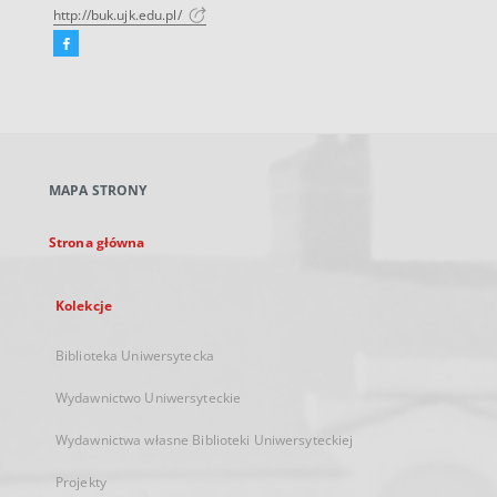
http://buk.ujk.edu.pl/
Facebook
Link
zewnętrzny,
otworzy
się
w
nowej
MAPA STRONY
karcie
Strona główna
Kolekcje
Biblioteka Uniwersytecka
Wydawnictwo Uniwersyteckie
Wydawnictwa własne Biblioteki Uniwersyteckiej
Projekty