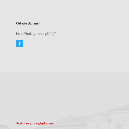
Odwiedź nas!
http://buk.ujk.edu.pl/
Facebook
Link
zewnętrzny,
otworzy
się
w
nowej
karcie
Historia przeglądania