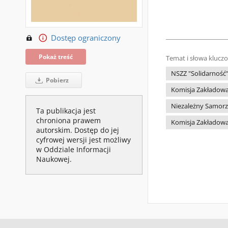
Dostęp ograniczony
Pokaż treść
Temat i słowa klucz
NSZZ "Solidarność
Pobierz
Komisja Zakładowa
Niezależny Samorz
Ta publikacja jest
chroniona prawem
Komisja Zakładowa
autorskim. Dostęp do jej
cyfrowej wersji jest możliwy
w Oddziale Informacji
Naukowej.