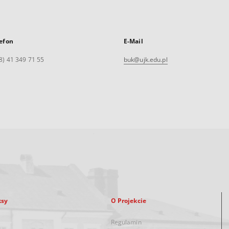
efon
E-Mail
8) 41 349 71 55
buk@ujk.edu.pl
ksy
O Projekcie
Regulamin