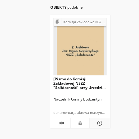
OBIEKTY
podobne
Komisja Zakładowa NSZZ "Solidarność" przy Urzędzie Gminy w Bodzentynie
[Pismo do Komisji
Zakładowej NSZZ
"Solidarność" przy Urzedzie
Gminy w Bodzentynie]:
"Stosownie do postanowień
Naczelnik Gminy Bodzentyn
art. 38 ustawy z dnia 26
czerwca 1974r. (…)"
dokumentacja aktowa maszynopis