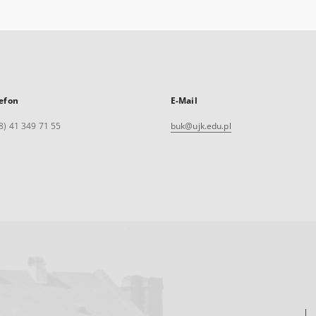
efon
E-Mail
8) 41 349 71 55
buk@ujk.edu.pl