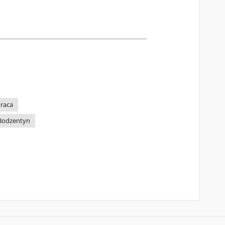
raca
Bodzentyn