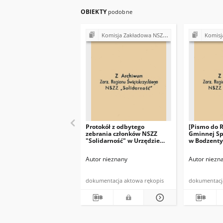
OBIEKTY
podobne
Komisja Zakładowa NSZZ "Solidarność" przy Urzędzie Gminy w Bodzentynie
Komisja Zakładowa NSZ
Protokół z odbytego
[Pismo do 
zebrania członków NSZZ
Gminnej Sp
"Solidarność" w Urzędzie
w Bodzenty
Gminy w Bodzentynie w
Przewodnic
dniu 10.07.1981 r. (…)"
"Solidarno
Autor nieznany
Autor niezn
w dniu 19 c
(…)"
dokumentacja aktowa rękopis