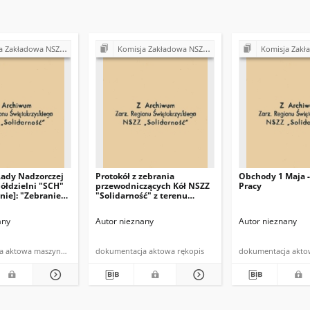
Z "Solidarność" przy Urzędzie Gminy w Bodzentynie
Komisja Zakładowa NSZZ "Solidarność" przy Urzędzie Gminy w Bodzentynie
Komisja Zakładowa NSZZ "Solidarność" prz
Rady Nadzorczej
Protokół z zebrania
Obchody 1 Maja -
ółdzielni "SCH"
przewodniczących Kół NSZZ
Pracy
nie]: "Zebranie
"Solidarność" z terenu
zacych NSZZ
gminy Bodzentyn
ść" w Bodzentynie
any
Autor nieznany
Autor nieznany
zerwca 1981 roku
dokumentacja aktowa maszynopis
dokumentacja aktowa rękopis