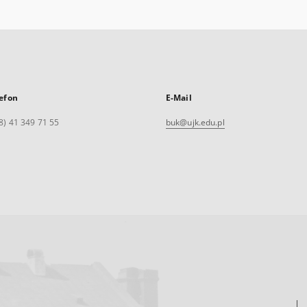
efon
E-Mail
8) 41 349 71 55
buk@ujk.edu.pl