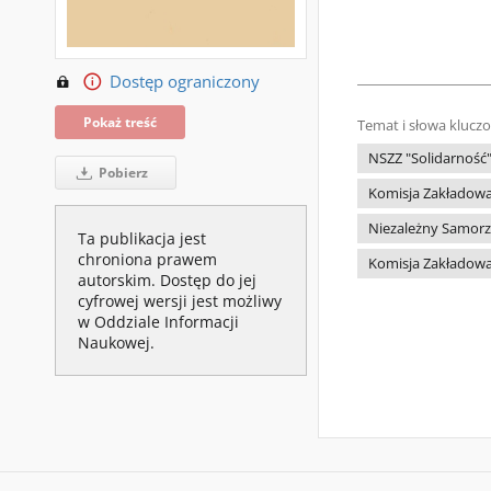
Dostęp ograniczony
Pokaż treść
Temat i słowa klucz
NSZZ "Solidarność
Pobierz
Komisja Zakładowa
Niezależny Samorz
Ta publikacja jest
chroniona prawem
Komisja Zakładowa
autorskim. Dostęp do jej
cyfrowej wersji jest możliwy
w Oddziale Informacji
Naukowej.