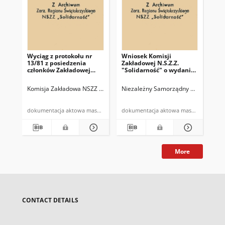
Wyciąg z protokołu nr
Wniosek Komisji
Pro
13/81 z posiedzenia
Zakładowej N.S.Z.Z.
po
członków Zakładowej
"Solidarność" o wydanie
Ko
Komisji NSZZ
kartek mięsnych c-1
"So
"Solidarność" i związków
prz
Komisja Zakładowa NSZZ "Solidarność" w Miedziance
Niezależny Samorządny Związek Zawo
Kieleckie Zakła
Nie
branżowych z dnia
Zw
27.10.1981r.
cz
PZ
dokumentacja aktowa maszynopis
dokumentacja aktowa maszynopis
13.
More
CONTACT DETAILS