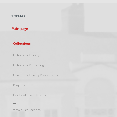
open
in
a
SITEMAP
new
tab
Main page
Collections
University Library
University Publishing
University Library Publications
Projects
Doctoral dissertations
...
View all collections