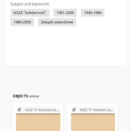
Subject and keywords:
NSZZ "Solidarność"
1901-2000
1945-1989
1989-2000
Związki zawodowe
OBJECTS
similar
NSZZ "S" Kieleckie Zakłady Przemysłu Wapienniczego Miedzianka k/Kielc
NSZZ "S" Kieleckie Zakłady Przemysłu Wapienniczego Miedzianka k/Kielc