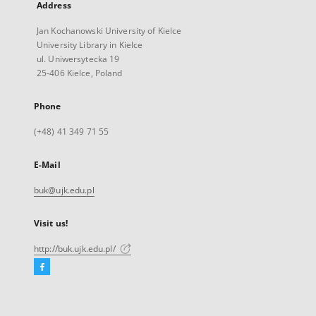
Address
Jan Kochanowski University of Kielce
University Library in Kielce
ul. Uniwersytecka 19
25-406 Kielce, Poland
Phone
(+48) 41 349 71 55
E-Mail
buk@ujk.edu.pl
Visit us!
http://buk.ujk.edu.pl/
Facebook
External
link,
will