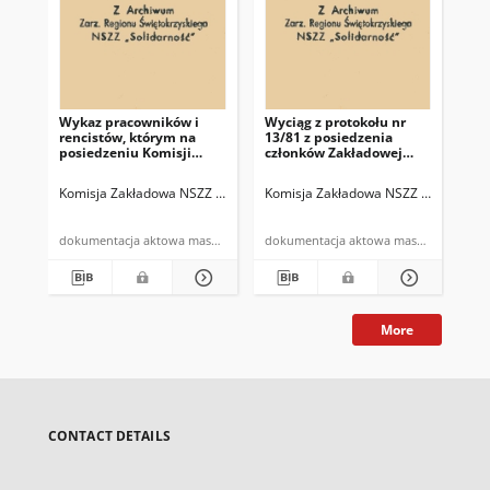
Wykaz pracowników i
Wyciąg z protokołu nr
Pro
rencistów, którym na
13/81 z posiedzenia
pos
posiedzeniu Komisji
członków Zakładowej
Za
Zakładowej N.S.Z.Z.
Komisji NSZZ
"S
"Solidarność" w dniu
"Solidarność" i związków
pr
Komisja Zakładowa NSZZ "Solidarność" w Miedziance k/Kielc
Komisja Zakładowa NSZZ "Solidarnoś
Kom
13.V.1981r. przyznano
branżowych z dnia
odb
zapomogi z funduszu
27.10.1981r.
27.
socjalnego
dokumentacja aktowa maszynopis
dokumentacja aktowa maszynopis
More
CONTACT DETAILS