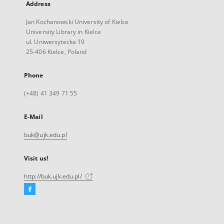
Address
Jan Kochanowski University of Kielce
University Library in Kielce
ul. Uniwersytecka 19
25-406 Kielce, Poland
Phone
(+48) 41 349 71 55
E-Mail
buk@ujk.edu.pl
Visit us!
http://buk.ujk.edu.pl/
Facebook
External
link,
will