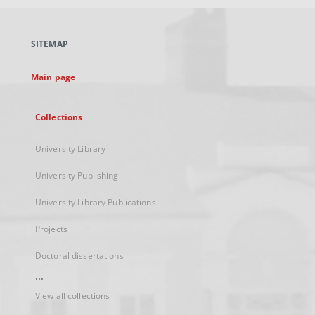
open
in
a
SITEMAP
new
tab
Main page
Collections
University Library
University Publishing
University Library Publications
Projects
Doctoral dissertations
...
View all collections