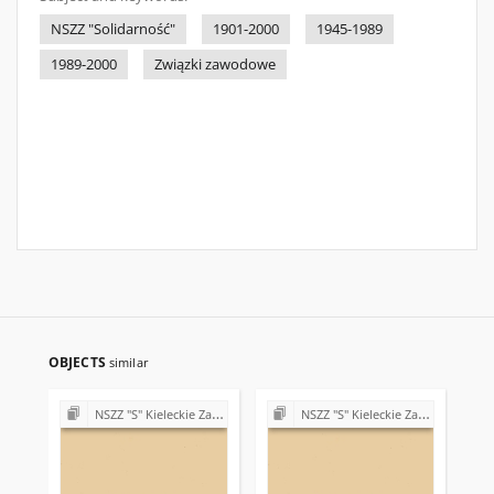
NSZZ "Solidarność"
1901-2000
1945-1989
1989-2000
Związki zawodowe
OBJECTS
similar
NSZZ "S" Kieleckie Zakłady Przemysłu Wapienniczego Miedzianka k/Kielc
NSZZ "S" Kieleckie Zakłady Przemysłu Wapienniczego Miedzianka k/Kielc