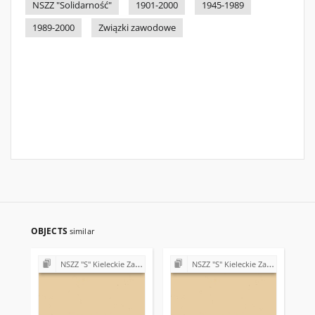
NSZZ "Solidarność"
1901-2000
1945-1989
1989-2000
Związki zawodowe
OBJECTS
similar
NSZZ "S" Kieleckie Zakłady Przemysłu Wapienniczego Miedzianka k/Kielc
NSZZ "S" Kieleckie Zakłady Przemysłu Wapienniczego Miedzianka k/Kielc