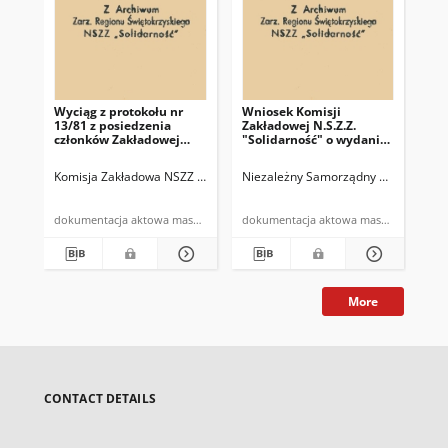
Wyciąg z protokołu nr
Wniosek Komisji
Pro
13/81 z posiedzenia
Zakładowej N.S.Z.Z.
po
członków Zakładowej
"Solidarność" o wydanie
Ko
Komisji NSZZ
kartek mięsnych c-1
"So
"Solidarność" i związków
prz
Komisja Zakładowa NSZZ "Solidarność" w Miedziance
Niezależny Samorządny Związek Zawo
Kieleckie Zakła
Nie
branżowych z dnia
Zw
27.10.1981r.
cz
PZ
dokumentacja aktowa maszynopis
dokumentacja aktowa maszynopis
13.
More
CONTACT DETAILS