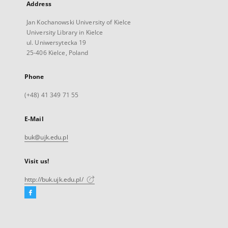
Address
Jan Kochanowski University of Kielce
University Library in Kielce
ul. Uniwersytecka 19
25-406 Kielce, Poland
Phone
(+48) 41 349 71 55
E-Mail
buk@ujk.edu.pl
Visit us!
http://buk.ujk.edu.pl/
Facebook
External
link,
will