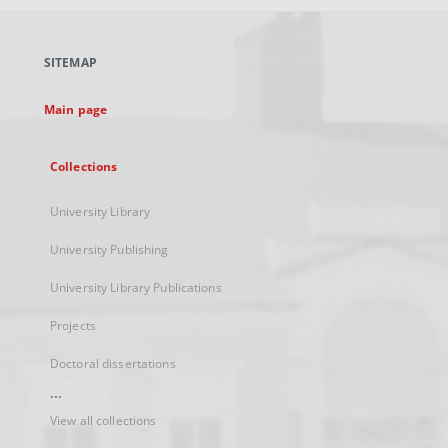
open
in
a
SITEMAP
new
tab
Main page
Collections
University Library
University Publishing
University Library Publications
Projects
Doctoral dissertations
...
View all collections