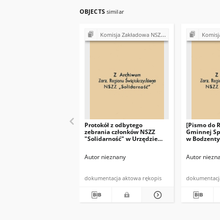
OBJECTS
similar
Komisja Zakładowa NSZZ "Solidarność" przy Urzędzie Gminy w Bodzentynie
Komisja Zakładowa NSZ
Protokół z odbytego
[Pismo do 
zebrania członków NSZZ
Gminnej Sp
"Solidarność" w Urzędzie
w Bodzenty
Gminy w Bodzentynie w
Przewodnic
dniu 10.07.1981 r. (…)"
"Solidarno
Autor nieznany
Autor niezn
w dniu 19 c
(…)"
dokumentacja aktowa rękopis