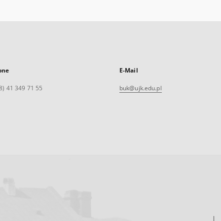
one
E-Mail
8) 41 349 71 55
buk@ujk.edu.pl