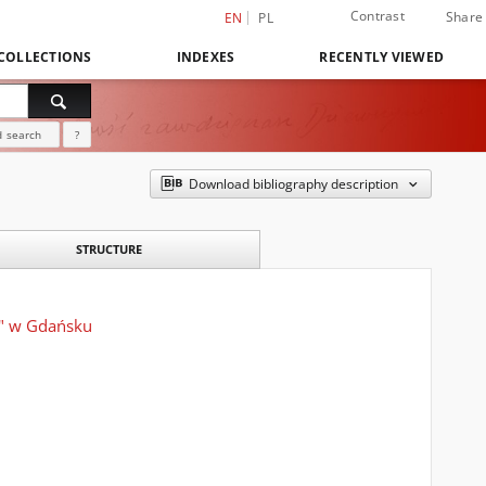
Contrast
Share
EN
PL
COLLECTIONS
INDEXES
RECENTLY VIEWED
 search
?
Download bibliography description
STRUCTURE
c" w Gdańsku