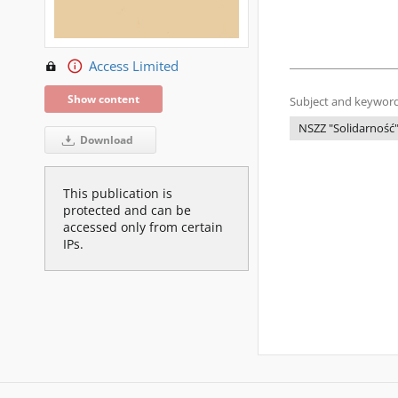
Access Limited
Show content
Subject and keyword
NSZZ "Solidarność
Download
This publication is
protected and can be
accessed only from certain
IPs.