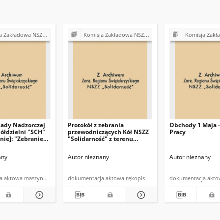
Z "Solidarność" przy Urzędzie Gminy w Bodzentynie
Komisja Zakładowa NSZZ "Solidarność" przy Urzędzie Gminy w Bodzentynie
Komisja Zakładowa NSZZ "Solidarność" prz
Rady Nadzorczej
Protokół z zebrania
Obchody 1 Maja -
ółdzielni "SCH"
przewodniczących Kół NSZZ
Pracy
nie]: "Zebranie
"Solidarność" z terenu
zacych NSZZ
gminy Bodzentyn
ść" w Bodzentynie
any
Autor nieznany
Autor nieznany
zerwca 1981 roku
dokumentacja aktowa maszynopis
dokumentacja aktowa rękopis