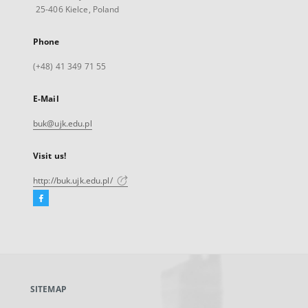
25-406 Kielce, Poland
Phone
(+48) 41 349 71 55
E-Mail
buk@ujk.edu.pl
Visit us!
http://buk.ujk.edu.pl/
Facebook
External
link,
will
open
in
a
SITEMAP
new
tab