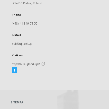
25-406 Kielce, Poland
Phone
(+48) 41 349 71 55
E-Mail
buk@ujk.edu.pl
Visit us!
http://buk.ujk.edu.pl/
Facebook
External
link,
will
open
in
a
SITEMAP
new
tab