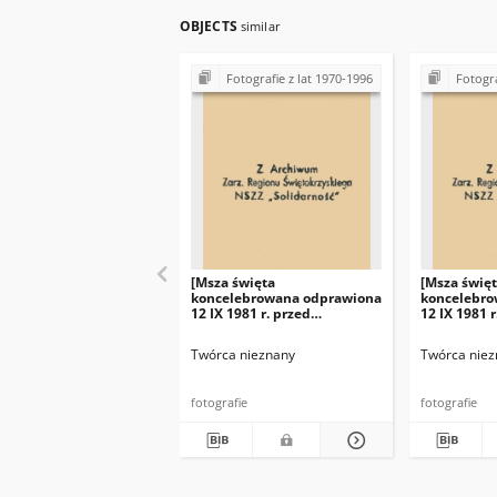
OBJECTS
similar
Fotografie z lat 1970-1996
Fotogra
[Msza święta
[Msza świę
koncelebrowana odprawiona
koncelebro
12 IX 1981 r. przed
12 IX 1981 r
budynkiem Fabryki Łożysk
budynkiem 
Tocznych "Iskra" w Kielcach]
Tocznych "I
Twórca nieznany
Twórca niez
fotografie
fotografie