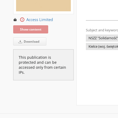
Access Limited
Show content
Subject and keyword
NSZZ "Solidarność"
Download
Kielce (woj. święto
This publication is
protected and can be
accessed only from certain
IPs.