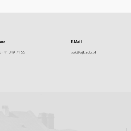
one
E-Mail
8) 41 349 71 55
buk@ujk.edu.pl