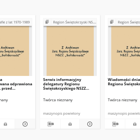
fie z lat 1970-1989
Region Świętokrzyski NSZZ "Solidarność". Delegatura Starachowice
Region Świętokrzyski NSZZ "Solidarn
ta
Serwis informacyjny
Wiadomości dnia
wana odprawiona
delegatury Regionu
Regionu Świętok
. przed
Świętokrzyskiego NSZZ
Fabryki Łożysk
"Solidarność"
skra" w Kielcach]
nany
Twórca nieznany
Twórca nieznany
maszynopis powielony
maszynopis powiel