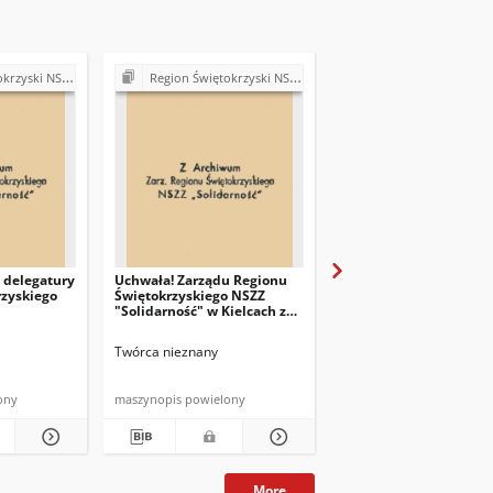
ość". Delegatura Starachowice
Region Świętokrzyski NSZZ "Solidarność". Delegatura Starachowice
Region Świętokrzyski NSZZ "Solidarność". Delegatura S
 delegatury
Uchwała! Zarządu Regionu
Deklaracja członków
rzyskiego
Świętokrzyskiego NSZZ
założycieli Komitetu
"Solidarność" w Kielcach z
Założycielskiego NiSZZ
dna 8 sierpnia 1981 r.
Twórca nieznany
Twórca nieznany
ony
maszynopis powielony
maszynopis
More