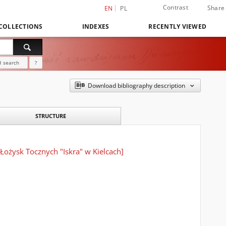
Contrast
Share
EN
PL
COLLECTIONS
INDEXES
RECENTLY VIEWED
 search
?
Download bibliography description
STRUCTURE
ożysk Tocznych "Iskra" w Kielcach]