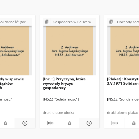
 (formalno-prawne podstawy działalności)
Gospodarka w Polsce w latach 80.
Obchody rocznic historyczn
ody w sprawie
[Inc. : ] Przyczyny, które
[Plakat] : Konsty
iązków
wywołały kryzys
3.V.1971 Solidarn
h
gospodarczy
arność"
[NSZZ "Solidarność"]
[NSZZ "Solidarnoś
druki ulotne ulotka
druki ulotne plakat