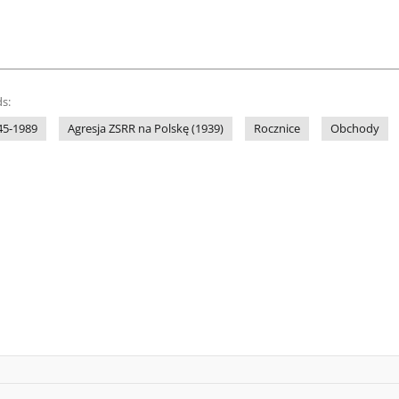
s:
45-1989
Agresja ZSRR na Polskę (1939)
Rocznice
Obchody