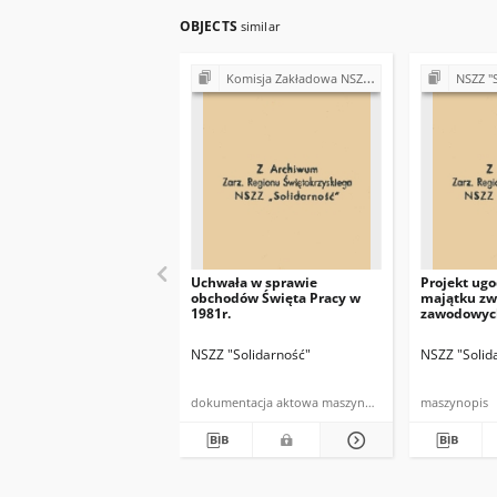
OBJECTS
similar
Komisja Zakładowa NSZZ "Solidarność" przy Urzędzie Gminy w Bodzentynie
NSZZ "Solidarność"
Uchwała w sprawie
Projekt ug
obchodów Święta Pracy w
majątku zw
1981r.
zawodowyc
NSZZ "Solidarność"
NSZZ "Solid
dokumentacja aktowa maszynopis
maszynopis