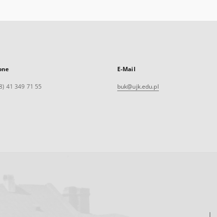
one
E-Mail
8) 41 349 71 55
buk@ujk.edu.pl