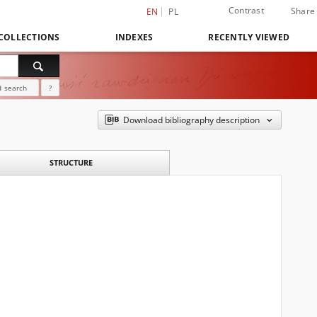
Contrast
Share
EN
PL
COLLECTIONS
INDEXES
RECENTLY VIEWED
 search
?
Download bibliography description
STRUCTURE