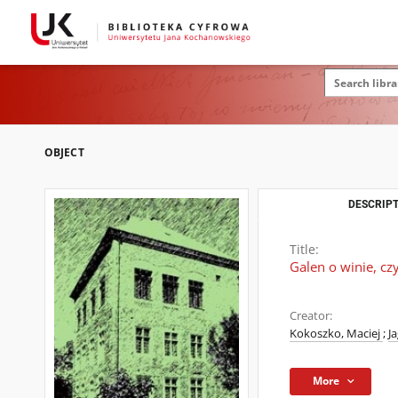
OBJECT
DESCRIPT
Title:
Galen o winie, cz
Creator:
Kokoszko, Maciej
;
J
More