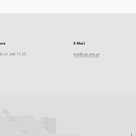
one
E-Mail
8) 41 349 71 55
buk@ujk.edu.pl