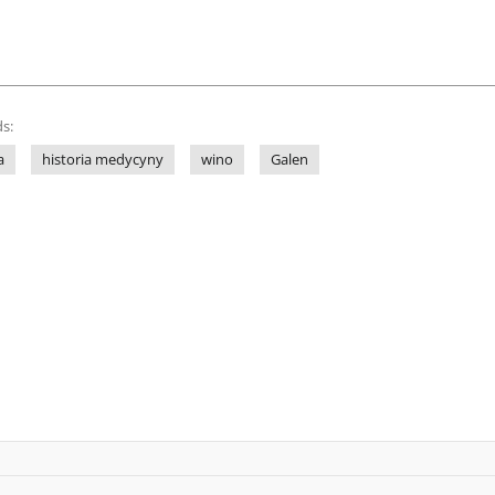
s:
a
historia medycyny
wino
Galen