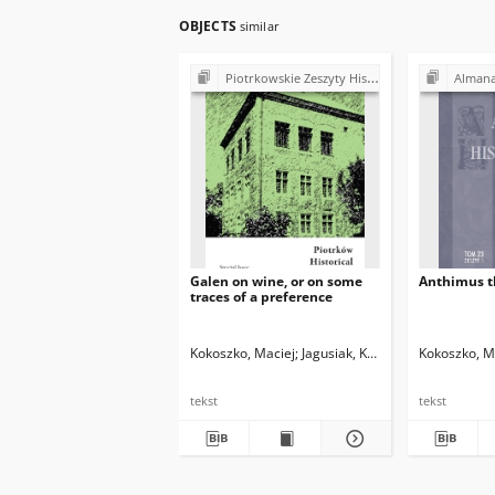
OBJECTS
similar
Piotrkowskie Zeszyty Historyczne
Almana
Galen on wine, or on some
Anthimus th
traces of a preference
Kokoszko, Maciej
Jagusiak, Krzysztof
Kokoszko, M
tekst
tekst