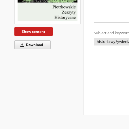
Show content
Subject and keyword
historia wyżywieni
Download