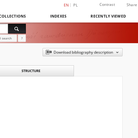
Contrast
Share
EN
PL
COLLECTIONS
INDEXES
RECENTLY VIEWED
 search
?
Download bibliography description
STRUCTURE