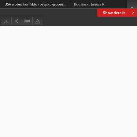
USA wobec konfliktu rosyjsko-japońskiego w świetle doniesień rosyjskiego ambasadora w Waszyngtonie Artura Сassiniego
Budziński, Janusz R.
Show details