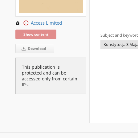
Access Limited
Show content
Subject and keyword
Konstytucja 3 Maj
Download
This publication is
protected and can be
accessed only from certain
IPs.