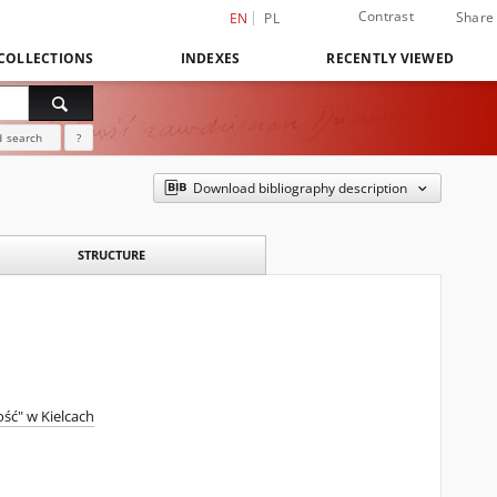
Contrast
Share
EN
PL
COLLECTIONS
INDEXES
RECENTLY VIEWED
 search
?
Download bibliography description
STRUCTURE
ść" w Kielcach