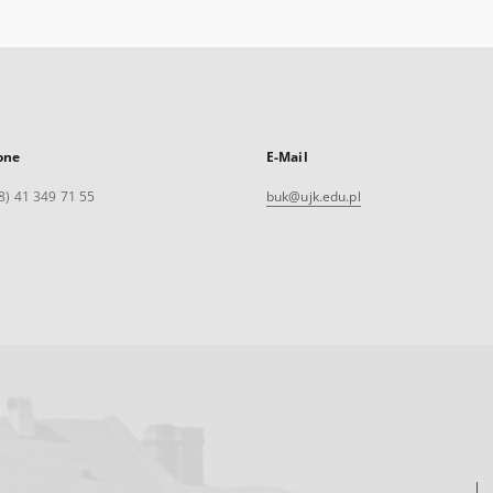
one
E-Mail
8) 41 349 71 55
buk@ujk.edu.pl