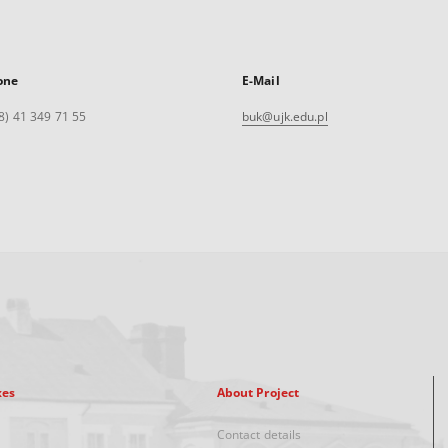
one
E-Mail
8) 41 349 71 55
buk@ujk.edu.pl
xes
About Project
Contact details