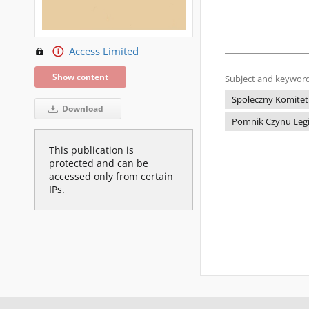
Access Limited
Show content
Subject and keyword
Społeczny Komite
Download
Pomnik Czynu Legi
This publication is
protected and can be
accessed only from certain
IPs.