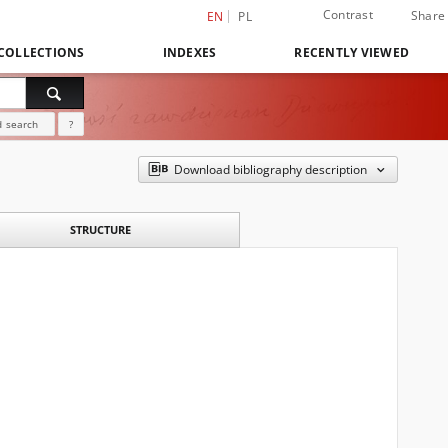
Contrast
Share
EN
PL
COLLECTIONS
INDEXES
RECENTLY VIEWED
 search
?
Download bibliography description
STRUCTURE