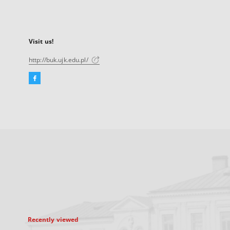
Visit us!
http://buk.ujk.edu.pl/
Facebook
External
link,
will
open
in
a
new
tab
Recently viewed