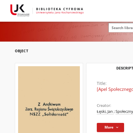
OBJECT
DESCRIPT
Title:
[Apel Społeczne
Creator:
Łęski, Jan
;
Społeczn
More