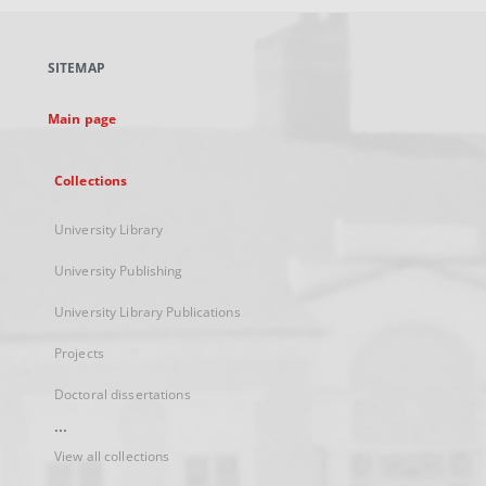
open
in
a
SITEMAP
new
tab
Main page
Collections
University Library
University Publishing
University Library Publications
Projects
Doctoral dissertations
...
View all collections