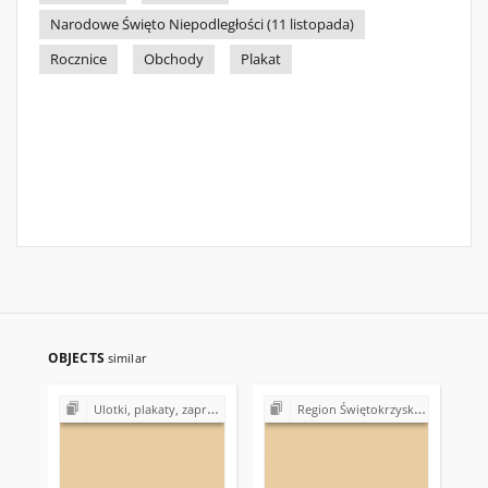
Narodowe Święto Niepodległości (11 listopada)
Rocznice
Obchody
Plakat
OBJECTS
similar
Ulotki, plakaty, zaproszenia, cegiełki, kartki okolicznościowe, kalendarzyki z lat 1980-1990
Region Świętokrzyski NSZZ "Solidarność". Delegatura Starachowice