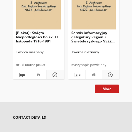
[Plakat] : Święto
Serwis informacyjny
Wi
Niepodległości Polski 11
delegatury Regionu
de
listopada 1918-1981
Świętokrzyskiego NSZZ
Św
"Solidarność"
Twórca nieznany
Twórca nieznany
Twó
druki ulotne plakat
maszynopis powielony
mas
More
CONTACT DETAILS