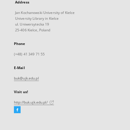
Address
Jan Kochanowski University of Kielce
University Library in Kielce
ul. Uniwersytecka 19
25-406 Kielce, Poland
Phone
(+48) 41 349 71 55
E-Mail
buk@ujk.edu.pl
Visit us!
http://buk.ujk.edu.pl/
Facebook
External
link,
will