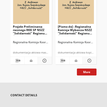
Projekt Preliminarza
[Pismo do] : Regionalna
Pro
rocznego RKK SP NSZZ
Komisja Wyborcza NSZZ
Reg
"Solidarność" Regionu
"Solidarność" Regionu
Ko
Świętokrzyskiego
Świętokrzyskiego
"So
Spó
Regionalna Komisja Koordynacyjna Spółdzielczości Pracy NSZZ "Solidar
Regionalna Komisja Koordynacyjna NS
[Re
Re
Św
odb
dokumentacja aktowa maszynopis
dokumentacja aktowa kopia maszyn
r. 
"Tw
More
CONTACT DETAILS