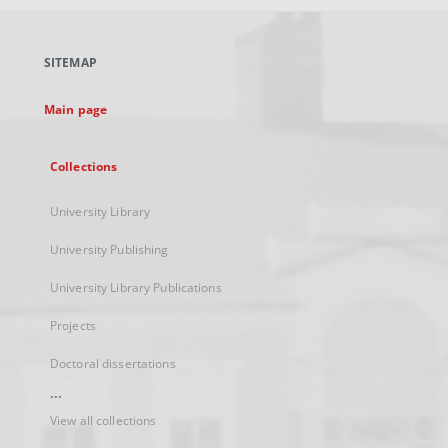
open
in
a
SITEMAP
new
tab
Main page
Collections
University Library
University Publishing
University Library Publications
Projects
Doctoral dissertations
...
View all collections