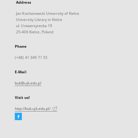
Address
Jan Kochanowski University of Kielce
University Library in Kielce
ul. Uniwersytecka 19
25-406 Kielce, Poland
Phone
(+48) 41 349 71 55
E-Mail
buk@ujk.edu.pl
Visit us!
http://buk.ujk.edu.pl/
Facebook
External
link,
will