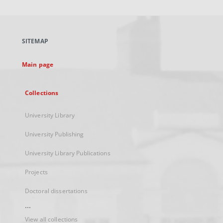
will
open
in
a
SITEMAP
new
tab
Main page
Collections
University Library
University Publishing
University Library Publications
Projects
Doctoral dissertations
...
View all collections