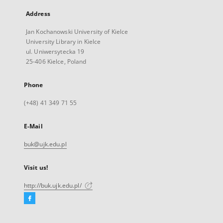
Address
Jan Kochanowski University of Kielce
University Library in Kielce
ul. Uniwersytecka 19
25-406 Kielce, Poland
Phone
(+48) 41 349 71 55
E-Mail
buk@ujk.edu.pl
Visit us!
http://buk.ujk.edu.pl/
Facebook
External
link,