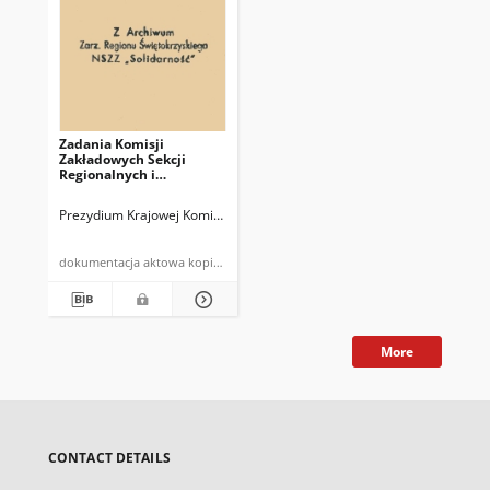
Zadania Komisji
Zakładowych Sekcji
Regionalnych i
Branżowych w zakresie
działań dotyczących
Prezydium Krajowej Komisji Koordynacyjnej NSZZ "Solidarność" Spółdzi
nadzwyczajnego zjazdu
CZSP
dokumentacja aktowa kopia maszynopisu
More
CONTACT DETAILS