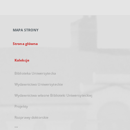
zewnętrzny,
otworzy
się
w
nowej
MAPA STRONY
karcie
Strona główna
Kolekcje
Biblioteka Uniwersytecka
Wydawnictwo Uniwersyteckie
Wydawnictwa własne Biblioteki Uniwersyteckiej
Projekty
Rozprawy doktorskie
...