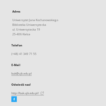
Adres
Uniwersytet Jana Kochanowskiego
Biblioteka Uniwersytecka
ul. Uniwersytecka 19
25-406 Kielce
Telefon
(+48) 41 349 71 55
E-Mail
buk@ujk.edu.pl
Odwiedź nas!
http://buk.ujk.edu.pl/
Facebook
Link