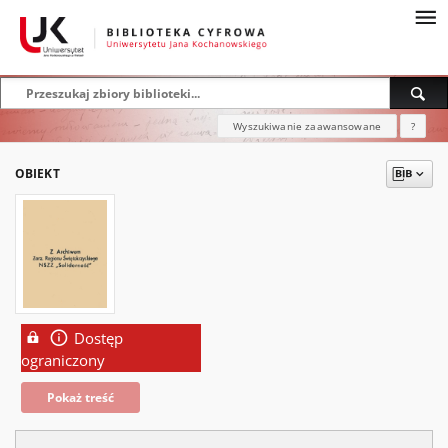
Wyszukiwanie zaawansowane
?
OBIEKT
Dostęp
ograniczony
Pokaż treść