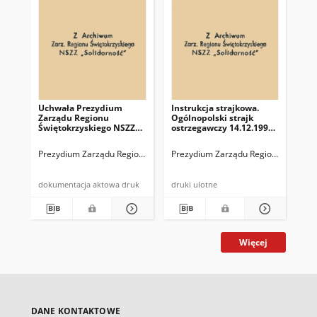
Uchwała Prezydium
Instrukcja strajkowa.
Uc
Zarządu Regionu
Ogólnopolski strajk
Za
Świętokrzyskiego NSZZ
ostrzegawczy 14.12.1992
Swi
"Solidarność" w sprawie
r.
So
zatrzymania przez MO w
nr 
Prezydium Zarządu Regionu Świętokrzyskiego NSZZ "Solidarność"
Prezydium Zarządu Regionu Świętokr
Pre
dniu 1 maja br. Ireneusza
Koceli i Macieja
Kwaśniewskiego
dokumentacja aktowa druk
druki ulotne
Więcej
DANE KONTAKTOWE