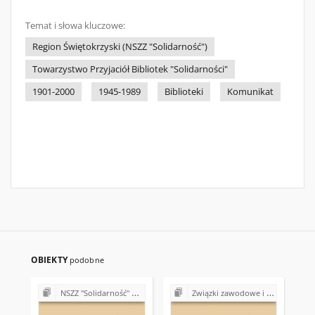
Temat i słowa kluczowe:
Region Świętokrzyski (NSZZ "Solidarność")
Towarzystwo Przyjaciół Bibliotek "Solidarności"
1901-2000
1945-1989
Biblioteki
Komunikat
OBIEKTY
podobne
NSZZ "Solidarność" w Wojewódzkim Przedsiębiorstwie Turystycznym "Łysogóry" w Kielcach
Związki zawodowe i akcje protestacyjne w Polsce (1989-1995)