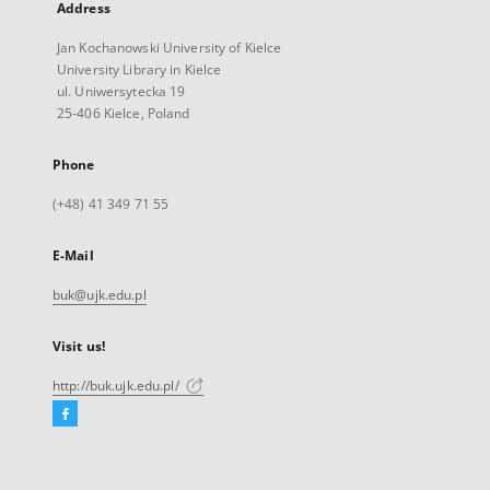
Address
Jan Kochanowski University of Kielce
University Library in Kielce
ul. Uniwersytecka 19
25-406 Kielce, Poland
Phone
(+48) 41 349 71 55
E-Mail
buk@ujk.edu.pl
Visit us!
http://buk.ujk.edu.pl/
Facebook
External
link,
will