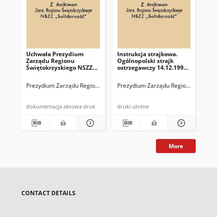
Uchwała Prezydium
Instrukcja strajkowa.
Uc
Zarządu Regionu
Ogólnopolski strajk
Za
Świętokrzyskiego NSZZ
ostrzegawczy 14.12.1992
Swi
"Solidarność" w sprawie
r.
So
zatrzymania przez MO w
nr 
Prezydium Zarządu Regionu Świętokrzyskiego NSZZ "Solidarność"
Prezydium Zarządu Regionu Świętokr
Pre
dniu 1 maja br. Ireneusza
Koceli i Macieja
Kwaśniewskiego
dokumentacja aktowa druk
druki ulotne
More
CONTACT DETAILS