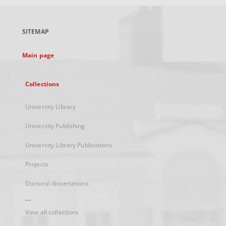
open
in
a
SITEMAP
new
tab
Main page
Collections
University Library
University Publishing
University Library Publications
Projects
Doctoral dissertations
...
View all collections