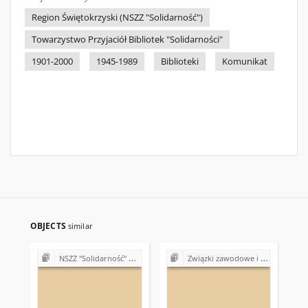
Region Świętokrzyski (NSZZ "Solidarność")
Towarzystwo Przyjaciół Bibliotek "Solidarności"
1901-2000
1945-1989
Biblioteki
Komunikat
OBJECTS
similar
NSZZ "Solidarność" w Wojewódzkim Przedsiębiorstwie Turystycznym "Łysogóry" w Kielcach
Związki zawodowe i akcje protestacyjne w Polsce (1989-1995)