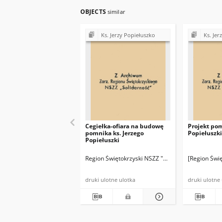
OBJECTS
similar
Ks. Jerzy Popiełuszko
Ks. Jer
Cegiełka-ofiara na budowę
Projekt pom
pomnika ks. Jerzego
Popiełuszki
Popiełuszki
Region Świętokrzyski NSZZ "Solidarność"
[Region Świę
druki ulotne ulotka