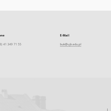
one
E-Mail
8) 41 349 71 55
buk@ujk.edu.pl