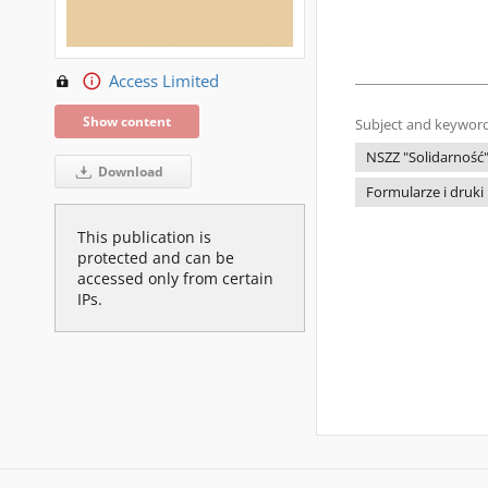
Access Limited
Show content
Subject and keyword
NSZZ "Solidarność
Download
Formularze i druki
This publication is
protected and can be
accessed only from certain
IPs.