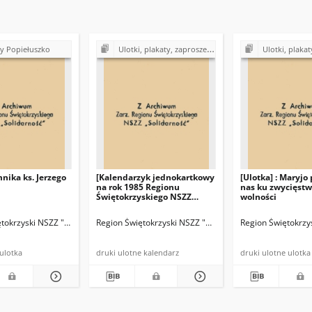
zy Popiełuszko
Ulotki, plakaty, zaproszenia, cegiełki, kartki okolicznościowe, kalendarzyki z lat 1980-1990
Ulotki, plakaty, zaproszenia, cegiełki, kartki okol
nika ks. Jerzego
[Kalendarzyk jednokartkowy
[Ulotka] : Maryjo
na rok 1985 Regionu
nas ku zwycięstw
Świętokrzyskiego NSZZ
wolności
"Solidarność"]
tokrzyski NSZZ "Solidarność"]
Region Świętokrzyski NSZZ "Solidarność"
Region Świętokrzy
druki ulotne ulotka
druki ulotne kalendarz
druki ulotne ulotka