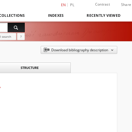
Contrast
Share
EN
PL
COLLECTIONS
INDEXES
RECENTLY VIEWED
 search
?
Download bibliography description
STRUCTURE
"