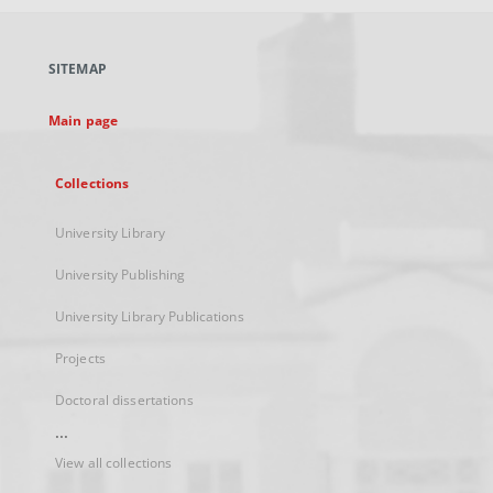
open
in
a
SITEMAP
new
tab
Main page
Collections
University Library
University Publishing
University Library Publications
Projects
Doctoral dissertations
...
View all collections