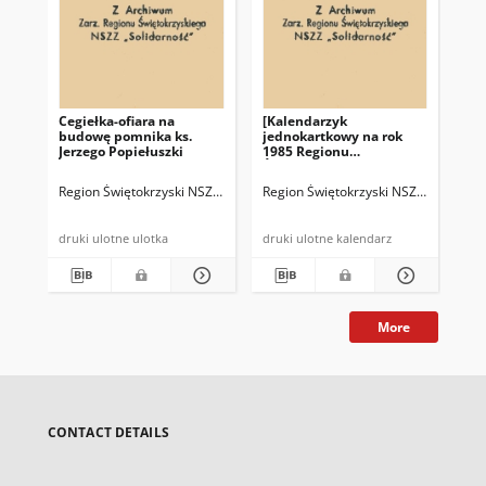
Cegiełka-ofiara na
[Kalendarzyk
[Ul
budowę pomnika ks.
jednokartkowy na rok
nas
Jerzego Popiełuszki
1985 Regionu
wo
Świętokrzyskiego NSZZ
"Solidarność"]
Region Świętokrzyski NSZZ "Solidarność"
Region Świętokrzyski NSZZ "Solidarn
Reg
druki ulotne ulotka
druki ulotne kalendarz
More
CONTACT DETAILS