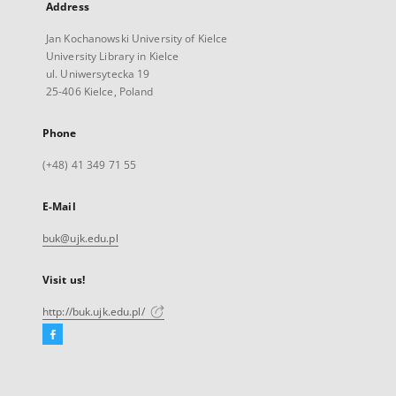
Address
Jan Kochanowski University of Kielce
University Library in Kielce
ul. Uniwersytecka 19
25-406 Kielce, Poland
Phone
(+48) 41 349 71 55
E-Mail
buk@ujk.edu.pl
Visit us!
http://buk.ujk.edu.pl/
Facebook
External
link,
will