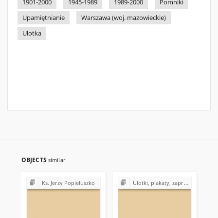
1901-2000
1945-1989
1989-2000
Pomniki
Upamiętnianie
Warszawa (woj. mazowieckie)
Ulotka
OBJECTS
similar
Ks. Jerzy Popiełuszko
Ulotki, plakaty, zaproszenia, cegiełki, kartki okolicznościowe, kalendarzyki z lat 1980-1990