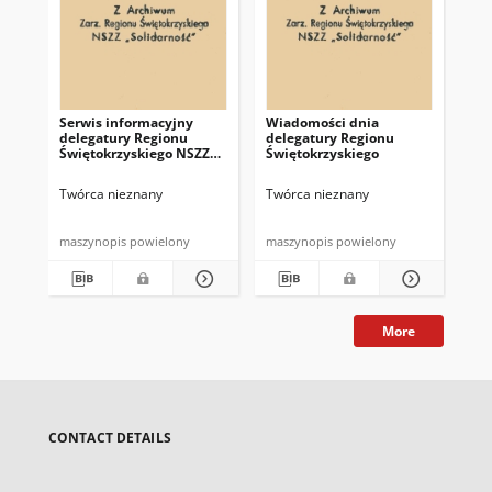
Serwis informacyjny
Wiadomości dnia
Uc
delegatury Regionu
delegatury Regionu
Re
Świętokrzyskiego NSZZ
Świętokrzyskiego
Św
"Solidarność"
"So
z d
Twórca nieznany
Twórca nieznany
Twó
maszynopis powielony
maszynopis powielony
mas
More
CONTACT DETAILS