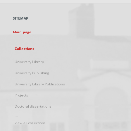
open
in
a
SITEMAP
new
tab
Main page
Collections
University Library
University Publishing
University Library Publications
Projects
Doctoral dissertations
...
View all collections