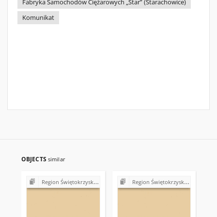
Fabryka Samochodów Ciężarowych „Star” (Starachowice)
Komunikat
OBJECTS
similar
Region Świętokrzyski NSZZ "Solidarność". Delegatura Starachowice
Region Świętokrzyski NSZZ "Solidarność". Delegatura Starachowice