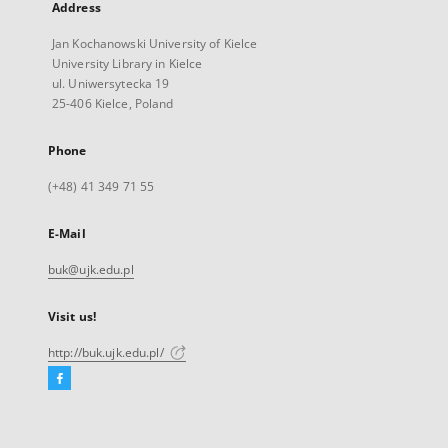
Address
Jan Kochanowski University of Kielce
University Library in Kielce
ul. Uniwersytecka 19
25-406 Kielce, Poland
Phone
(+48) 41 349 71 55
E-Mail
buk@ujk.edu.pl
Visit us!
http://buk.ujk.edu.pl/
Facebook
External
link,
will