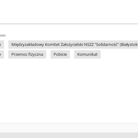
owe:
w
Międzyzakładowy Komitet Założycielski NSZZ "Solidarność" (Białystok
e
Przemoc fizyczna
Pobicie
Komunikat