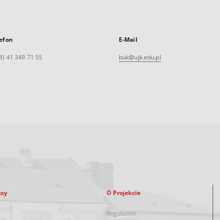
efon
E-Mail
8) 41 349 71 55
buk@ujk.edu.pl
ksy
O Projekcie
Regulamin