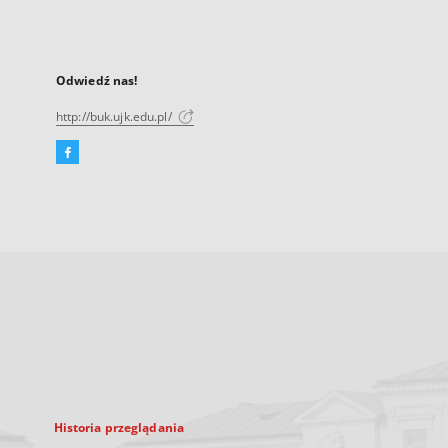
Odwiedź nas!
http://buk.ujk.edu.pl/
Facebook
Link
zewnętrzny,
otworzy
się
w
nowej
karcie
Historia przeglądania