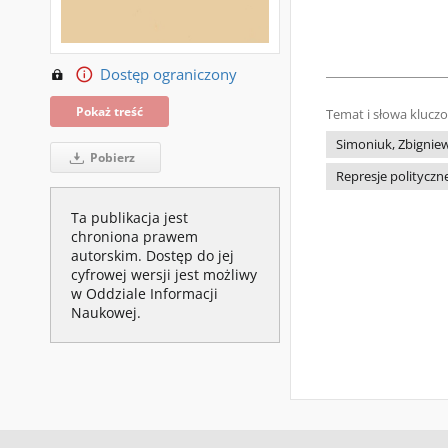
Dostęp ograniczony
Pokaż treść
Temat i słowa klucz
Simoniuk, Zbignie
Pobierz
Represje polityczn
Ta publikacja jest
chroniona prawem
autorskim. Dostęp do jej
cyfrowej wersji jest możliwy
w Oddziale Informacji
Naukowej.