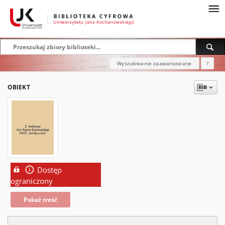
Wyszukiwanie zaawansowane
?
OBIEKT
Dostęp
ograniczony
Pokaż treść