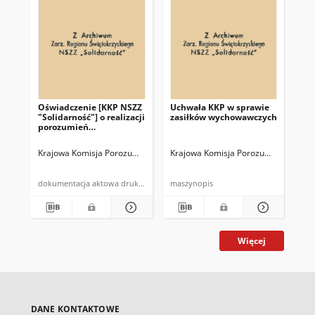
Oświadczenie [KKP NSZZ
Uchwała KKP w sprawie
Wz
"Solidarność"] o realizacji
zasiłków wychowawczych
wy
porozumień
"So
postrajkowych i w
sprawie wolnych sobót
Krajowa Komisja Porozumiewawcza NSZZ "Solidarność"
Krajowa Komisja Porozumiewawcza N
Kra
dokumentacja aktowa druk powielony
maszynopis
Więcej
DANE KONTAKTOWE