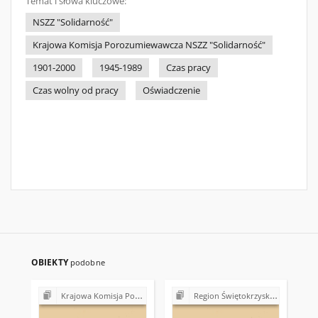
Temat i słowa kluczowe:
NSZZ "Solidarność"
Krajowa Komisja Porozumiewawcza NSZZ "Solidarność"
1901-2000
1945-1989
Czas pracy
Czas wolny od pracy
Oświadczenie
OBIEKTY
podobne
Krajowa Komisja Porozumiewawcza NSZZ "Solidarność" (1980-1981)
Region Świętokrzyski NSZZ "Solidarność". Delegatura Ostrowiec Świętokrzyski (1980-1981)