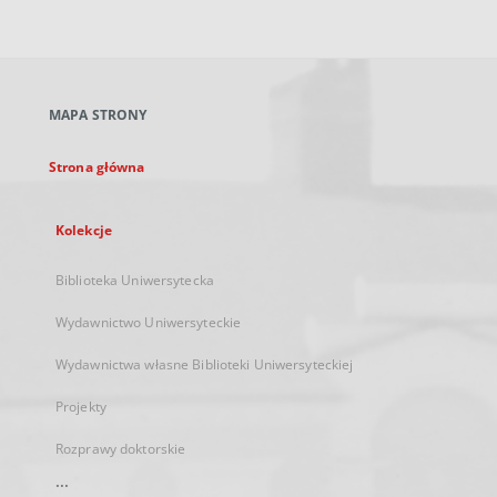
zewnętrzny,
otworzy
się
w
nowej
MAPA STRONY
karcie
Strona główna
Kolekcje
Biblioteka Uniwersytecka
Wydawnictwo Uniwersyteckie
Wydawnictwa własne Biblioteki Uniwersyteckiej
Projekty
Rozprawy doktorskie
...