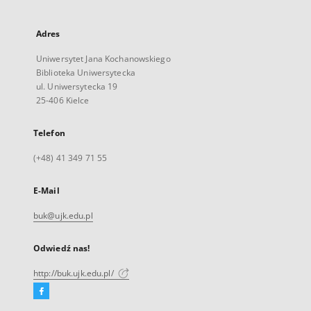
Adres
Uniwersytet Jana Kochanowskiego
Biblioteka Uniwersytecka
ul. Uniwersytecka 19
25-406 Kielce
Telefon
(+48) 41 349 71 55
E-Mail
buk@ujk.edu.pl
Odwiedź nas!
http://buk.ujk.edu.pl/
Facebook
Link