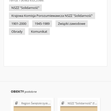
Temat i słowa kluczowe:
NSZZ "Solidarność"
Krajowa Komisja Porozumiewawcza NSZZ "Solidarność"
1901-2000
1945-1989
Związki zawodowe
Obrady
Komunikat
OBIEKTY
podobne
Region Świętokrzyski NSZZ "Solidarność". Delegatura Ostrowiec Świętokrzyski (1980-1981)
NSZZ "Solidarność" (formalno-prawne podstawy działalności)