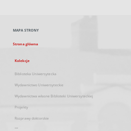
zewnętrzny,
otworzy
się
w
nowej
MAPA STRONY
karcie
Strona główna
Kolekcje
Biblioteka Uniwersytecka
Wydawnictwo Uniwersyteckie
Wydawnictwa własne Biblioteki Uniwersyteckiej
Projekty
Rozprawy doktorskie
...