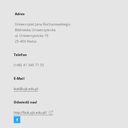
Adres
Uniwersytet Jana Kochanowskiego
Biblioteka Uniwersytecka
ul. Uniwersytecka 19
25-406 Kielce
Telefon
(+48) 41 349 71 55
E-Mail
buk@ujk.edu.pl
Odwiedź nas!
http://buk.ujk.edu.pl/
Facebook
Link