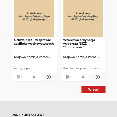
Uchwała KKP w sprawie
Wzorcowa ordynacja
[Te
zasiłków wychowawczych
wyborcza NSZZ
14
"Solidarność"
Bi
Krajowa Komisja Porozumiewawcza NSZZ "Solidarnosć"
Krajowa Komisja Porozumiewawcza N
Kra
maszynopis
dokumentacja aktowa maszynopi
Więcej
DANE KONTAKTOWE