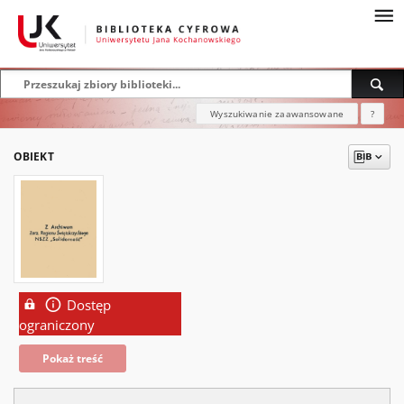
Wyszukiwanie zaawansowane
?
OBIEKT
Dostęp
ograniczony
Pokaż treść