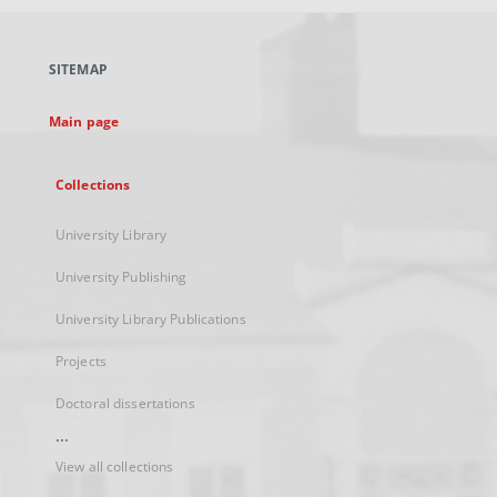
open
in
a
SITEMAP
new
tab
Main page
Collections
University Library
University Publishing
University Library Publications
Projects
Doctoral dissertations
...
View all collections