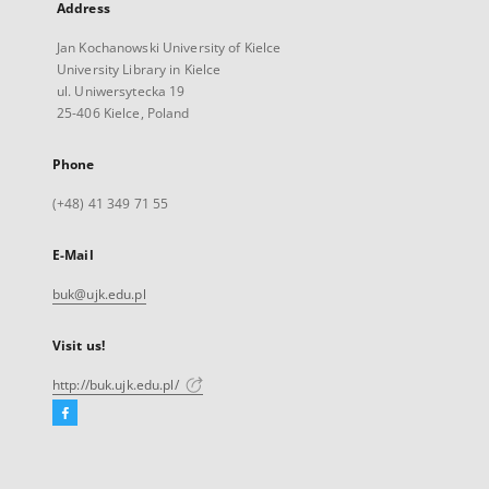
Address
Jan Kochanowski University of Kielce
University Library in Kielce
ul. Uniwersytecka 19
25-406 Kielce, Poland
Phone
(+48) 41 349 71 55
E-Mail
buk@ujk.edu.pl
Visit us!
http://buk.ujk.edu.pl/
Facebook
External
link,
will