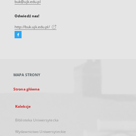
buk@ujk.edu.pl
Odwiedź nas!
http://buk.ujk.edu.pl/
Facebook
Link
zewnętrzny,
otworzy
się
w
nowej
MAPA STRONY
karcie
Strona główna
Kolekcje
Biblioteka Uniwersytecka
Wydawnictwo Uniwersyteckie