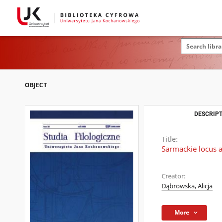
OBJECT
DESCRIPT
Title:
Sarmackie locus a
Creator:
Dąbrowska, Alicja
More