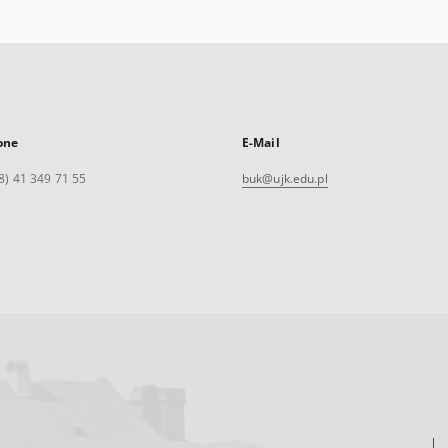
one
E-Mail
8) 41 349 71 55
buk@ujk.edu.pl