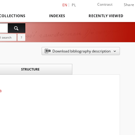
Contrast
Share
EN
PL
COLLECTIONS
INDEXES
RECENTLY VIEWED
 search
?
Download bibliography description
STRUCTURE
a