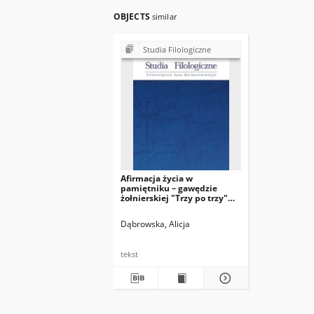
OBJECTS
similar
Studia Filologiczne
Afirmacja życia w
pamiętniku – gawędzie
żołnierskiej "Trzy po trzy"
Aleksandra Fredry
Dąbrowska, Alicja
tekst