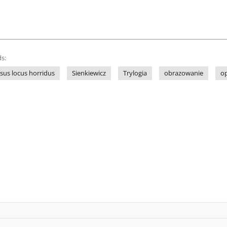
s:
sus locus horridus
Sienkiewicz
Trylogia
obrazowanie
o