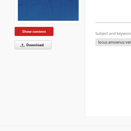
Show content
Subject and keyword
locus amoenus ver
Download