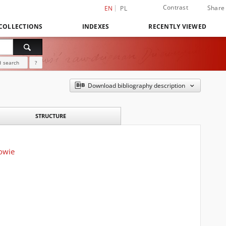
Contrast
Share
EN
PL
COLLECTIONS
INDEXES
RECENTLY VIEWED
 search
?
Download bibliography description
STRUCTURE
owie