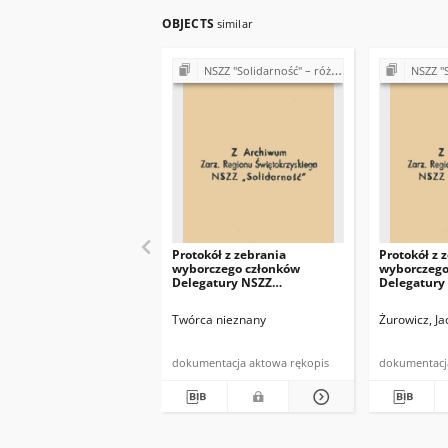
OBJECTS
similar
NSZZ "Solidarność" – różne Koła, Komisje i Delegatury w Regionie Świętokrzyskim (1989-1990)
NSZZ "Solidarność" – różne
Protokół z zebrania
Protokół z 
wyborczego członków
wyborczego
Delegatury NSZZ
Delegatury
"Solidarność" w Miechowie
"Solidarno
Twórca nieznany
Żurowicz, J
dokumentacja aktowa rękopis