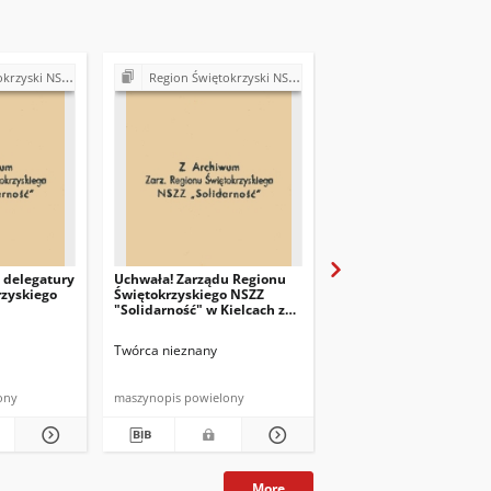
ość". Delegatura Starachowice
Region Świętokrzyski NSZZ "Solidarność". Delegatura Starachowice
Region Świętokrzyski NSZZ "Solidarność". Delegatura S
 delegatury
Uchwała! Zarządu Regionu
Deklaracja członków
rzyskiego
Świętokrzyskiego NSZZ
założycieli Komitetu
"Solidarność" w Kielcach z
Założycielskiego NiSZZ
dna 8 sierpnia 1981 r.
Twórca nieznany
Twórca nieznany
ony
maszynopis powielony
maszynopis
More