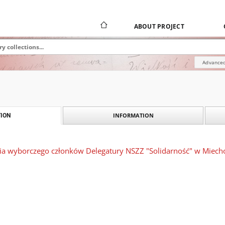
ABOUT PROJECT
Advanced
INFORMATION
ION
nia wyborczego członków Delegatury NSZZ "Solidarność" w Miech