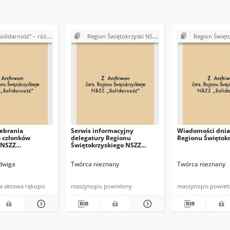
 Koła, Komisje i Delegatury w Regionie Świętokrzyskim (1989-1990)
Region Świętokrzyski NSZZ "Solidarność". Delegatura Starachowice
Region Świętokrzyski NSZZ "Solidarn
zebrania
Serwis informacyjny
Wiadomości dnia
 członków
delegatury Regionu
Regionu Świętok
 NSZZ
Świętokrzyskiego NSZZ
ść" w Miechowie
"Solidarność"
adwiga
Twórca nieznany
Twórca nieznany
dokumentacja aktowa rękopis
maszynopis powielony
maszynopis powiel