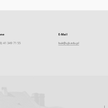
one
E-Mail
8) 41 349 71 55
buk@ujk.edu.pl