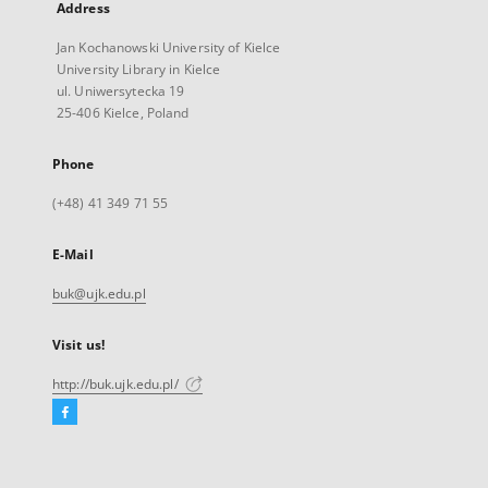
Address
Jan Kochanowski University of Kielce
University Library in Kielce
ul. Uniwersytecka 19
25-406 Kielce, Poland
Phone
(+48) 41 349 71 55
E-Mail
buk@ujk.edu.pl
Visit us!
http://buk.ujk.edu.pl/
Facebook
External
link,
will