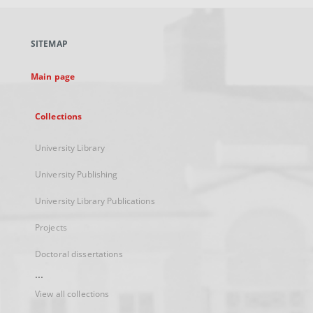
open
in
a
SITEMAP
new
tab
Main page
Collections
University Library
University Publishing
University Library Publications
Projects
Doctoral dissertations
...
View all collections