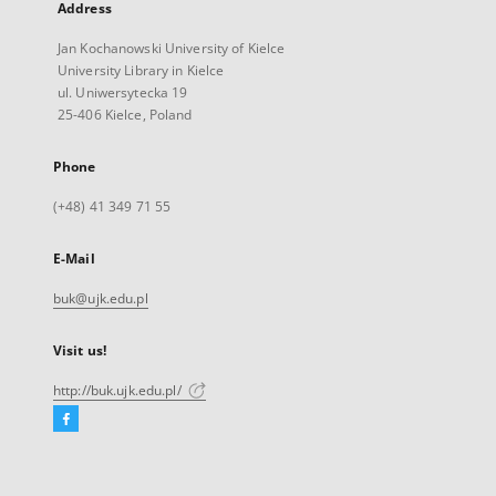
Address
Jan Kochanowski University of Kielce
University Library in Kielce
ul. Uniwersytecka 19
25-406 Kielce, Poland
Phone
(+48) 41 349 71 55
E-Mail
buk@ujk.edu.pl
Visit us!
http://buk.ujk.edu.pl/
Facebook
External
link,
will