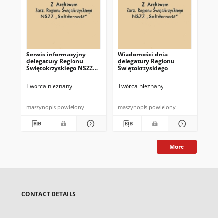
Serwis informacyjny
Wiadomości dnia
Uc
delegatury Regionu
delegatury Regionu
Re
Świętokrzyskiego NSZZ
Świętokrzyskiego
Św
"Solidarność"
"So
z d
Twórca nieznany
Twórca nieznany
Twó
maszynopis powielony
maszynopis powielony
mas
More
CONTACT DETAILS