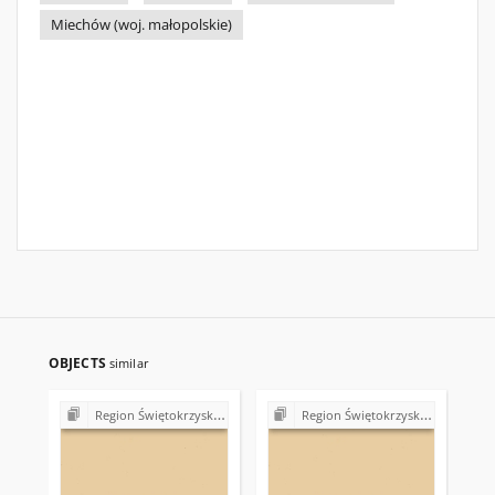
Miechów (woj. małopolskie)
OBJECTS
similar
Region Świętokrzyski NSZZ "Solidarność". Delegatura Starachowice
Region Świętokrzyski NSZZ "Solidarność". Delegatura Starachowice