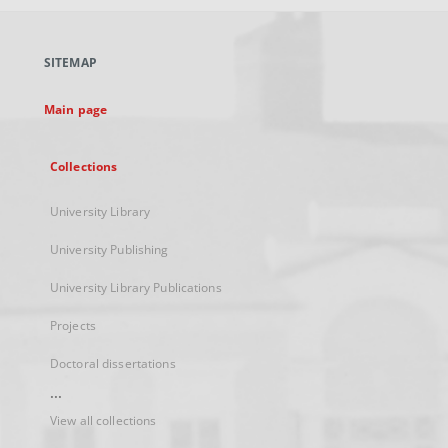
open
in
a
SITEMAP
new
tab
Main page
Collections
University Library
University Publishing
University Library Publications
Projects
Doctoral dissertations
...
View all collections