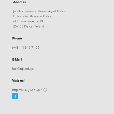
Address
Jan Kochanowski University of Kielce
University Library in Kielce
ul. Uniwersytecka 19
25-406 Kielce, Poland
Phone
(+48) 41 349 71 55
E-Mail
buk@ujk.edu.pl
Visit us!
http://buk.ujk.edu.pl/
Facebook
External
link,
will