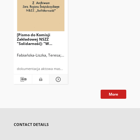
[Pismo do Komisji
Zakładowej NSZZ
"Solidarność]: "W
związku ze złożonymi
wnioskami przez Wasz
Fabiańska-Liszka, Teresa
Naczelnik Gminy Bodzentyn
Związek informuję (…)"
dokumentacja aktowa maszynopis
More
CONTACT DETAILS