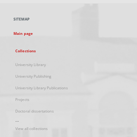
open
in
a
SITEMAP
new
tab
Main page
Collections
University Library
University Publishing
University Library Publications
Projects
Doctoral dissertations
...
View all collections