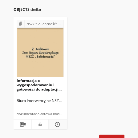
OBJECTS
similar
NSZZ "Solidarność" w Państwowym Gospodarstwie Ogrodniczym w Piekoszowie
Informacja o
wygospodarowaniu i
gotowości do adaptacji
domków TVP
"Namysłów" pod
Biuro Interwencyjne NSZZ "Solidarność" Regionu Świętokrzyskiego w K
przedszkole
dokumentacja aktowa maszynopis