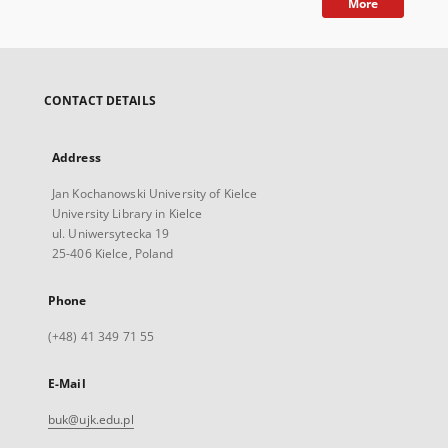
More
CONTACT DETAILS
Address
Jan Kochanowski University of Kielce
University Library in Kielce
ul. Uniwersytecka 19
25-406 Kielce, Poland
Phone
(+48) 41 349 71 55
E-Mail
buk@ujk.edu.pl