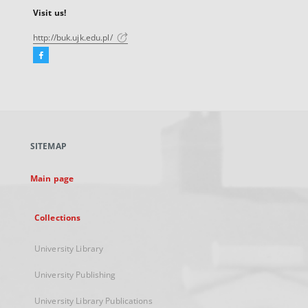
Visit us!
http://buk.ujk.edu.pl/
Facebook
External
link,
will
open
in
a
SITEMAP
new
tab
Main page
Collections
University Library
University Publishing
University Library Publications