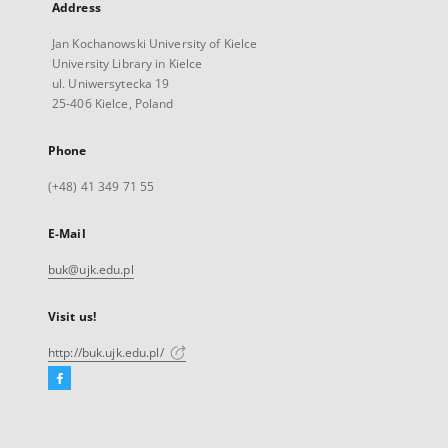
Address
Jan Kochanowski University of Kielce
University Library in Kielce
ul. Uniwersytecka 19
25-406 Kielce, Poland
Phone
(+48) 41 349 71 55
E-Mail
buk@ujk.edu.pl
Visit us!
http://buk.ujk.edu.pl/
Facebook
External
link,
will