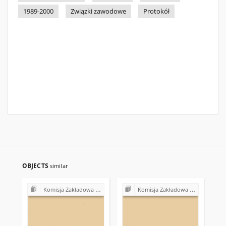
1989-2000
Związki zawodowe
Protokół
OBJECTS
similar
Komisja Zakładowa NSZZ "Solidarność" przy Urzędzie Gminy w Bodzentynie
Komisja Zakładowa NSZZ "Solidarność" przy Urzędzie Gminy w Bodzentynie