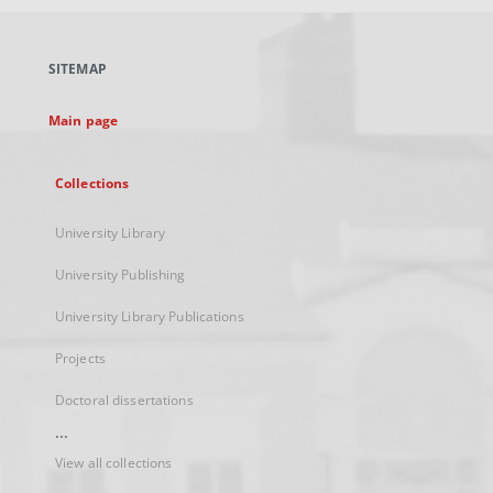
open
in
a
SITEMAP
new
tab
Main page
Collections
University Library
University Publishing
University Library Publications
Projects
Doctoral dissertations
...
View all collections