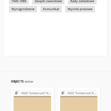
1945-1989
Związki zawodowe
Rady zakładowe
Wynagrodzenie
Komunikat
Wycinki prasowe
OBJECTS
similar
NSZZ "Solidarność" Regionu Świętokrzyskiego - materiały różne
NSZZ "Solidarność Regionu Świętokrzyskiego - materiały różne