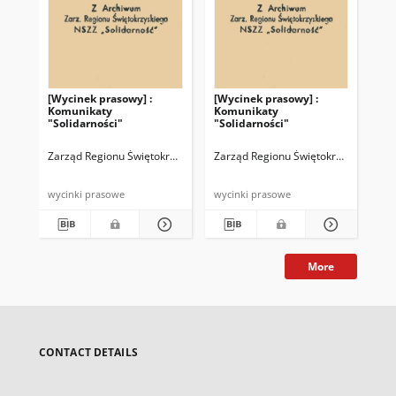
[Wycinek prasowy] :
[Wycinek prasowy] :
[Wy
Komunikaty
Komunikaty
Ko
"Solidarności"
"Solidarności"
"So
Zarząd Regionu Świętokrzyskiego NSZZ "Solidarność"
Zarząd Regionu Świętokrzyskiego NS
Zar
wycinki prasowe
wycinki prasowe
wyc
More
CONTACT DETAILS