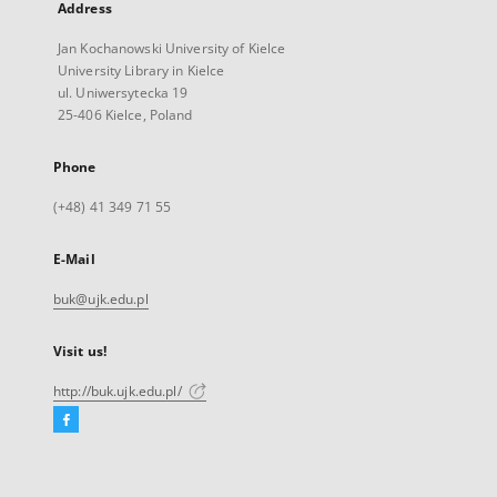
Address
Jan Kochanowski University of Kielce
University Library in Kielce
ul. Uniwersytecka 19
25-406 Kielce, Poland
Phone
(+48) 41 349 71 55
E-Mail
buk@ujk.edu.pl
Visit us!
http://buk.ujk.edu.pl/
Facebook
External
link,
will