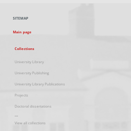
open
in
a
SITEMAP
new
tab
Main page
Collections
University Library
University Publishing
University Library Publications
Projects
Doctoral dissertations
...
View all collections