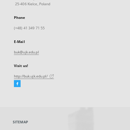
25-406 Kielce, Poland
Phone
(+48) 41 349 71 55
E-Mail
buk@ujk.edu.pl
Visit us!
http://buk.ujk.edu.pl/
Facebook
External
link,
will
open
in
a
SITEMAP
new
tab