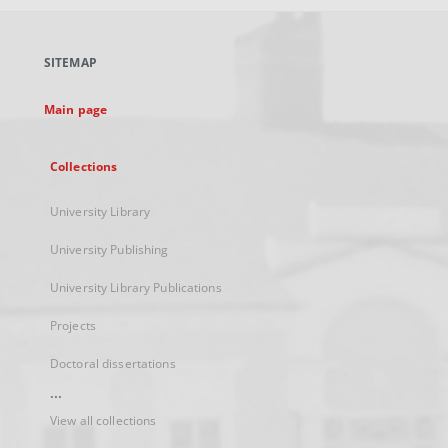
open
in
a
SITEMAP
new
tab
Main page
Collections
University Library
University Publishing
University Library Publications
Projects
Doctoral dissertations
...
View all collections