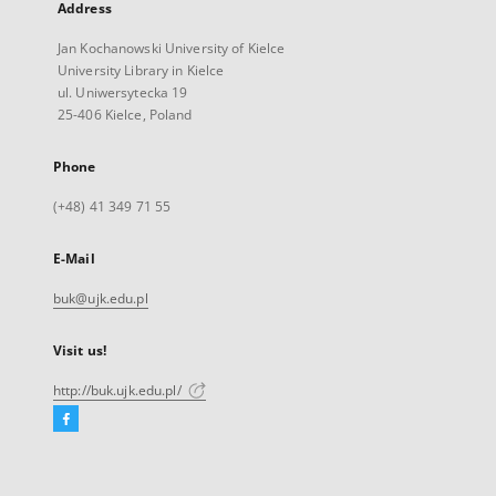
Address
Jan Kochanowski University of Kielce
University Library in Kielce
ul. Uniwersytecka 19
25-406 Kielce, Poland
Phone
(+48) 41 349 71 55
E-Mail
buk@ujk.edu.pl
Visit us!
http://buk.ujk.edu.pl/
Facebook
External
link,
will