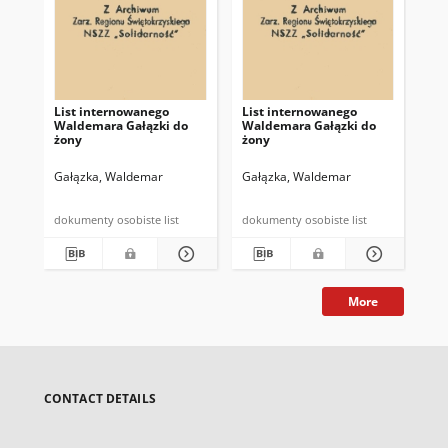
List internowanego
List internowanego
Li
Waldemara Gałązki do
Waldemara Gałązki do
Wa
żony
żony
żo
Gałązka, Waldemar
Gałązka, Waldemar
Ga
dokumenty osobiste list
dokumenty osobiste list
More
CONTACT DETAILS